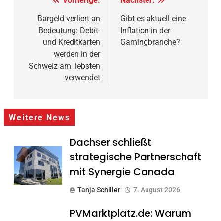
Beitragsnavigation
Vorherige:
Nächster:
Bargeld verliert an
Gibt es aktuell eine
Bedeutung: Debit-
Inflation in der
und Kreditkarten
Gamingbranche?
werden in der
Schweiz am liebsten
verwendet
Weitere News
Dachser schließt
strategische Partnerschaft
mit Synergie Canada
Tanja Schiller
7. August 2026
PVMarktplatz.de: Warum