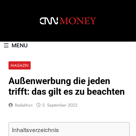
Skip
to
content
CNNMONEY.CH
MENU
MAGAZIN
Außenwerbung die jeden
trifft: das gilt es zu beachten
Redaktion
5. September 2022
Inhaltsverzeichnis