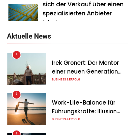
sich der Verkauf über einen
spezialisierten Anbieter
lohnt
Tanja Schiller
7. August 2026
Aktuelle News
HS Führungscoaching:
1
Warum ein
Irek Gronert: Der Mentor
Mitarbeitergespräch pro
einer neuen Generation
Jahr nichts verändert – und
von Unternehmern
BUSINESS & ERFOLG
was stattdessen
Verbindlichkeit schafft
2
Work-Life-Balance für
Tanja Schiller
7. August 2026
Führungskräfte: Illusion
Wenn jede Minute zählt: Wie
oder echte Chance?
BUSINESS & ERFOLG
Onboard-Kurier-Spezialist
3