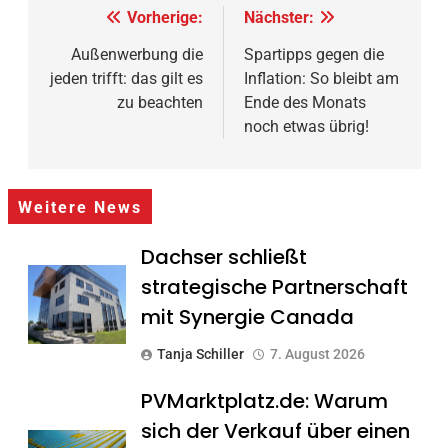
Beitragsnavigation
Vorherige:
Nächster:
Außenwerbung die
Spartipps gegen die
jeden trifft: das gilt es
Inflation: So bleibt am
zu beachten
Ende des Monats
noch etwas übrig!
Weitere News
Dachser schließt
strategische Partnerschaft
mit Synergie Canada
Tanja Schiller
7. August 2026
PVMarktplatz.de: Warum
sich der Verkauf über einen