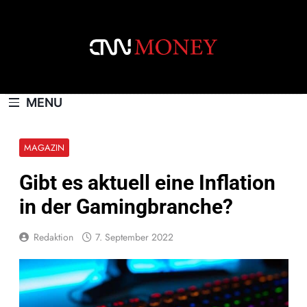
Skip
to
content
CNNMONEY.CH
MENU
MAGAZIN
Gibt es aktuell eine Inflation
in der Gamingbranche?
Redaktion
7. September 2022