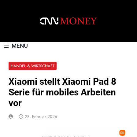
Skip
to
content
CNNMONEY.CH
MENU
HANDEL & WIRTSCHAFT
Xiaomi stellt Xiaomi Pad 8
Serie für mobiles Arbeiten
vor
28. Februar 2026