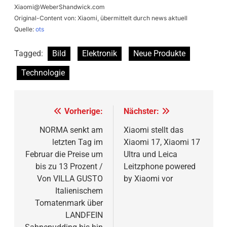
Xiaomi@WeberShandwick.com
Original-Content von: Xiaomi, übermittelt durch news aktuell
Quelle:
ots
Tagged:
Bild
Elektronik
Neue Produkte
Technologie
Beitragsnavigation
Vorherige:
Nächster:
NORMA senkt am
Xiaomi stellt das
letzten Tag im
Xiaomi 17, Xiaomi 17
Februar die Preise um
Ultra und Leica
bis zu 13 Prozent /
Leitzphone powered
Von VILLA GUSTO
by Xiaomi vor
Italienischem
Tomatenmark über
LANDFEIN