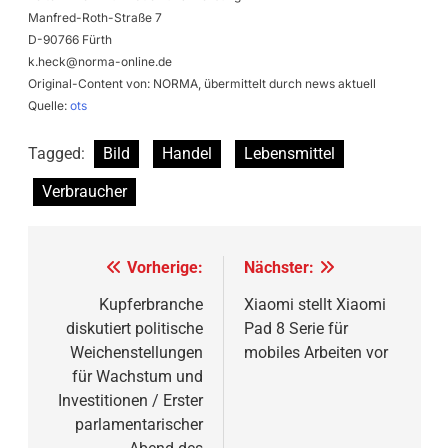
Manfred-Roth-Straße 7
D-90766 Fürth
k.heck@norma-online.de
Original-Content von: NORMA, übermittelt durch news aktuell
Quelle:
ots
Tagged:
Bild
Handel
Lebensmittel
Verbraucher
Beitragsnavigation
Vorherige:
Nächster:
Kupferbranche
Xiaomi stellt Xiaomi
diskutiert politische
Pad 8 Serie für
Weichenstellungen
mobiles Arbeiten vor
für Wachstum und
Investitionen / Erster
parlamentarischer