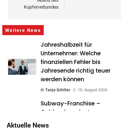
Abend des
Kupferverbandes
Weitere News
Jahreshalbzeit für
Unternehmer: Welche
finanziellen Fehler bis
Jahresende richtig teuer
werden können
Tanja Schiller
10. August 2026
Subway-Franchise –
Goldgrube oder teurer
Traum? Was Gründer vor
Aktuelle News