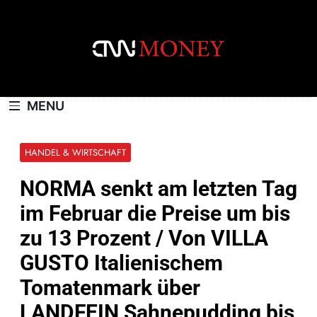
Skip
to
content
CNNMONEY.CH
MENU
HANDEL & WIRTSCHAFT
NORMA senkt am letzten Tag
im Februar die Preise um bis
zu 13 Prozent / Von VILLA
GUSTO Italienischem
Tomatenmark über
LANDFEIN Sahnepudding bis