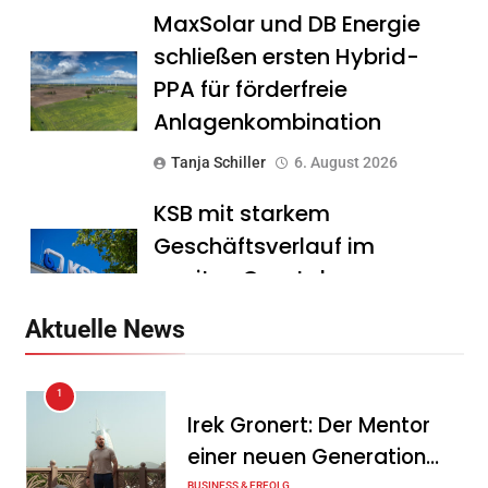
MaxSolar und DB Energie
schließen ersten Hybrid-
PPA für förderfreie
Anlagenkombination
Tanja Schiller
6. August 2026
KSB mit starkem
Geschäftsverlauf im
zweiten Quartal
Tanja Schiller
6. August 2026
Aktuelle News
Intersolar-Trend 2026:
1
Warum Batteriespeicher
Irek Gronert: Der Mentor
zum wichtigsten Baustein
einer neuen Generation
der Energiewende werden
BUSINESS & ERFOLG