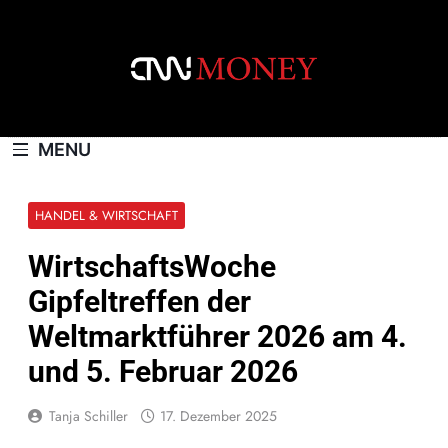
Skip
to
content
CNNMONEY.CH
MENU
HANDEL & WIRTSCHAFT
WirtschaftsWoche
Gipfeltreffen der
Weltmarktführer 2026 am 4.
und 5. Februar 2026
Tanja Schiller
17. Dezember 2025