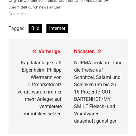
Original-Content von: Ahead 100 | Sensation Ahead GmbH,
übermittelt durch news aktuell
Quelle:
ots
Tagged:
Bild
Internet
Beitragsnavigation
Vorherige:
Nächster:
Kapitalanlage statt
NORMA senkt im Juni
Eigenheim: Philipp
die Preise auf
Wiermann von
Schnitzel, Salami und
Offmarketdealz
Schinken um bis zu
verrät, warum immer
16 Prozent / GUT
mehr Anleger auf
BARTENHOF/MY
vermietete
SMILE Fleisch- und
Immobilien setzen
Wurstwaren
dauerhaft günstiger