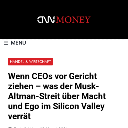
Skip
to
content
CNNMONEY.CH
MENU
HANDEL & WIRTSCHAFT
Wenn CEOs vor Gericht
ziehen – was der Musk-
Altman-Streit über Macht
und Ego im Silicon Valley
verrät