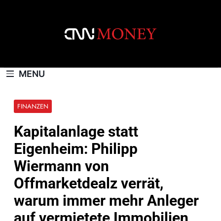
Skip
to
content
CNNMONEY.CH
MENU
FINANZEN
Kapitalanlage statt
Eigenheim: Philipp
Wiermann von
Offmarketdealz verrät,
warum immer mehr Anleger
auf vermietete Immobilien