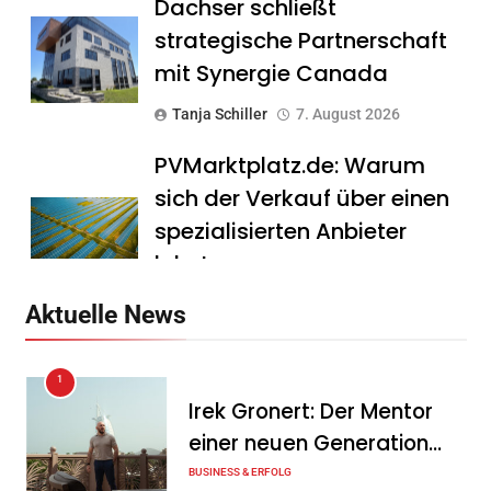
Dachser schließt
strategische Partnerschaft
mit Synergie Canada
Tanja Schiller
7. August 2026
PVMarktplatz.de: Warum
sich der Verkauf über einen
spezialisierten Anbieter
lohnt
Tanja Schiller
7. August 2026
Aktuelle News
HS Führungscoaching:
1
Warum ein
Irek Gronert: Der Mentor
Mitarbeitergespräch pro
einer neuen Generation
Jahr nichts verändert – und
von Unternehmern
BUSINESS & ERFOLG
was stattdessen