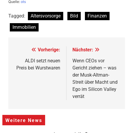
Quelle:
ots
Tagged:
Altersvorsorge
Bild
Finanzen
Immobilien
Beitragsnavigation
Vorherige:
Nächster:
ALDI setzt neuen
Wenn CEOs vor
Preis bei Wurstwaren
Gericht ziehen – was
der Musk-Altman-
Streit über Macht und
Ego im Silicon Valley
verrät
Weitere News