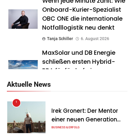
Wenn jede Minute zählt: Wie
Onboard-Kurier-Spezialist
OBC ONE die internationale
Notfalllogistik neu denkt
Tanja Schiller
6. August 2026
MaxSolar und DB Energie
schließen ersten Hybrid-
PPA für förderfreie
Anlagenkombination
Aktuelle News
Tanja Schiller
6. August 2026
1
KSB mit starkem
Irek Gronert: Der Mentor
Geschäftsverlauf im
einer neuen Generation
zweiten Quartal
von Unternehmern
BUSINESS & ERFOLG
Tanja Schiller
6. August 2026