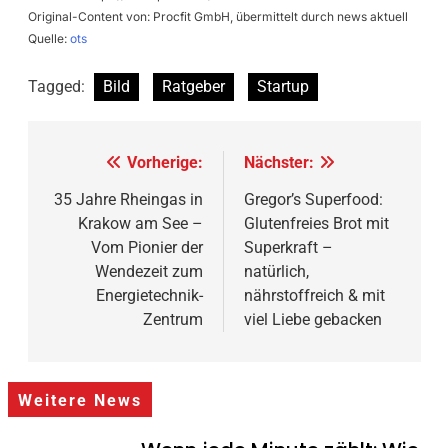
Original-Content von: Procfit GmbH, übermittelt durch news aktuell
Quelle:
ots
Tagged:
Bild
Ratgeber
Startup
Beitragsnavigation
Vorherige:
Nächster:
35 Jahre Rheingas in
Gregor’s Superfood:
Krakow am See –
Glutenfreies Brot mit
Vom Pionier der
Superkraft –
Wendezeit zum
natürlich,
Energietechnik-
nährstoffreich & mit
Zentrum
viel Liebe gebacken
Weitere News