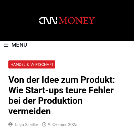
Skip
to
content
CNNMONEY.CH
MENU
HANDEL & WIRTSCHAFT
Von der Idee zum Produkt:
Wie Start-ups teure Fehler
bei der Produktion
vermeiden
Tanja Schiller
9. Oktober 2025