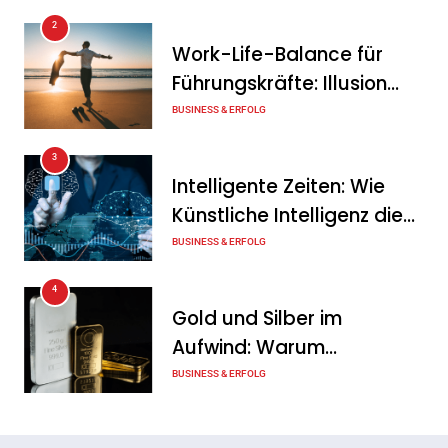
2
Intersolar-Trend 2026:
Work-Life-Balance für
Warum Batteriespeicher
Führungskräfte: Illusion
zum wichtigsten Baustein
oder echte Chance?
BUSINESS & ERFOLG
der Energiewende werden
3
Tanja Schiller
6. August 2026
Intelligente Zeiten: Wie
Künstliche Intelligenz die
Geschäftswelt verändert
BUSINESS & ERFOLG
4
Gold und Silber im
Aufwind: Warum
Edelmetalle als sicherer
BUSINESS & ERFOLG
Hafen zurück sind
5