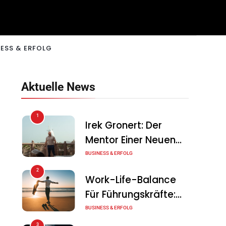
ESS & ERFOLG
Aktuelle News
1
Irek Gronert: Der
Mentor Einer Neuen
Generation Von
BUSINESS & ERFOLG
Unternehmern
2
Work-Life-Balance
Für Führungskräfte:
Illusion Oder Echte
BUSINESS & ERFOLG
Chance?
3