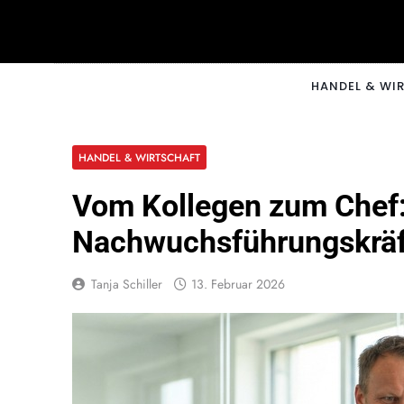
Skip
to
content
CNNM
HANDEL & WI
HANDEL & WIRTSCHAFT
Vom Kollegen zum Chef:
Nachwuchsführungskrä
Tanja Schiller
13. Februar 2026