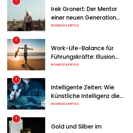
1
Warum Batteriespeicher
Irek Gronert: Der Mentor
zum wichtigsten Baustein
einer neuen Generation
der Energiewende werden
von Unternehmern
BUSINESS & ERFOLG
Tanja Schiller
6. August 2026
2
Ohne Daten keine
Work-Life-Balance für
Verteidigungsfähigkeit:
Führungskräfte: Illusion
Deutsche
oder echte Chance?
BUSINESS & ERFOLG
Rüstungsindustrie investiert
3
zunächst in ihr digitales
Intelligente Zeiten: Wie
Fundament
Künstliche Intelligenz die
Tanja Schiller
6. August 2026
Geschäftswelt verändert
BUSINESS & ERFOLG
4
Gold und Silber im