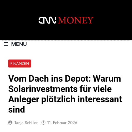
Skip
to
content
CNNMONEY.CH
MENU
FINANZEN
Vom Dach ins Depot: Warum
Solarinvestments für viele
Anleger plötzlich interessant
sind
Tanja Schiller
11. Februar 2026