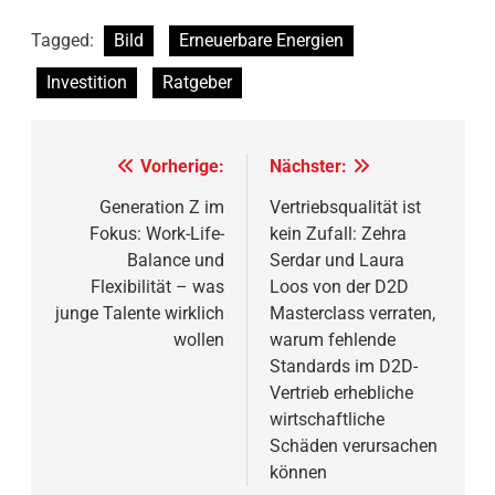
Tagged:
Bild
Erneuerbare Energien
Investition
Ratgeber
Beitragsnavigation
Vorherige:
Nächster:
Generation Z im
Vertriebsqualität ist
Fokus: Work-Life-
kein Zufall: Zehra
Balance und
Serdar und Laura
Flexibilität – was
Loos von der D2D
junge Talente wirklich
Masterclass verraten,
wollen
warum fehlende
Standards im D2D-
Vertrieb erhebliche
wirtschaftliche
Schäden verursachen
können