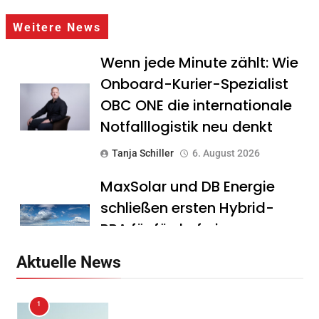
Weitere News
Wenn jede Minute zählt: Wie
Onboard-Kurier-Spezialist
OBC ONE die internationale
Notfalllogistik neu denkt
Tanja Schiller
6. August 2026
MaxSolar und DB Energie
schließen ersten Hybrid-
PPA für förderfreie
Anlagenkombination
Aktuelle News
Tanja Schiller
6. August 2026
1
KSB mit starkem