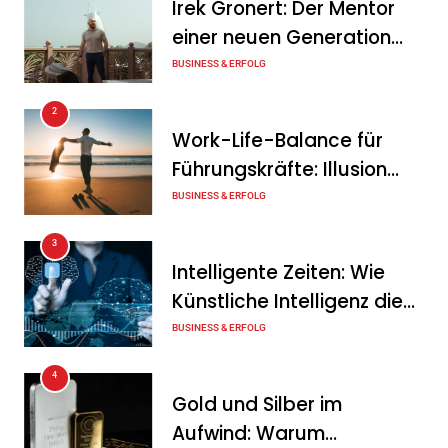
Irek Gronert: Der Mentor
Geschäftsverlauf im
einer neuen Generation
zweiten Quartal
von Unternehmern
BUSINESS & ERFOLG
Tanja Schiller
6. August 2026
2
Intersolar-Trend 2026:
Work-Life-Balance für
Warum Batteriespeicher
Führungskräfte: Illusion
zum wichtigsten Baustein
oder echte Chance?
BUSINESS & ERFOLG
der Energiewende werden
3
Tanja Schiller
6. August 2026
Intelligente Zeiten: Wie
Künstliche Intelligenz die
Geschäftswelt verändert
BUSINESS & ERFOLG
4
Gold und Silber im
Aufwind: Warum