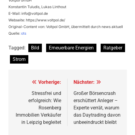
Voltpol GmbH
Konstantin Tuludis, Lukas Linthout
E-Mail:
info@voltpol.de
Webseite: https://www.voltpol.de/
Original-Content von: Voltpol GmbH, übermittelt durch news aktuell
Quelle:
ots
Tagged:
Bild
Erneuerbare Energien
Ratgeber
Strom
Beitragsnavigation
Vorherige:
Nächster:
Stressfrei und
Großer Börsencrash
erfolgreich: Wie
erschüttert Anleger –
Rosenberg
Experte verrät, warum
Immobilien Verkäufer
das Daytrading davon
in Leipzig begleitet
unbeeindruckt bleibt