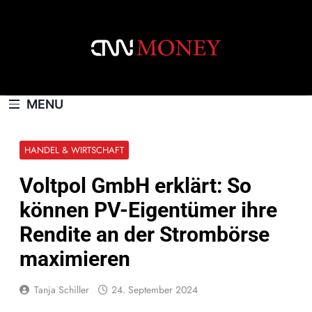
Skip
to
content
CNNMONEY.CH
MENU
HANDEL & WIRTSCHAFT
Voltpol GmbH erklärt: So
können PV-Eigentümer ihre
Rendite an der Strombörse
maximieren
Tanja Schiller
24. September 2024