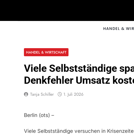
Skip
to
content
CNNM
HANDEL & WI
HANDEL & WIRTSCHAFT
Viele Selbstständige sp
Denkfehler Umsatz kost
Tanja Schiller
1. Juli 2026
Berlin (ots) –
Viele Selbstständige versuchen in Krisenzeite