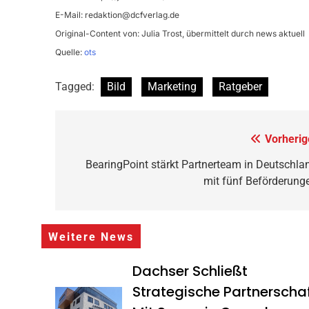
E-Mail:
redaktion@dcfverlag.de
Original-Content von: Julia Trost, übermittelt durch news aktuell
Quelle:
ots
Tagged:
Bild
Marketing
Ratgeber
Beitragsnavigation
Vorherig
BearingPoint stärkt Partnerteam in Deutschla
mit fünf Beförderung
Weitere News
Dachser Schließt
Strategische Partnerscha