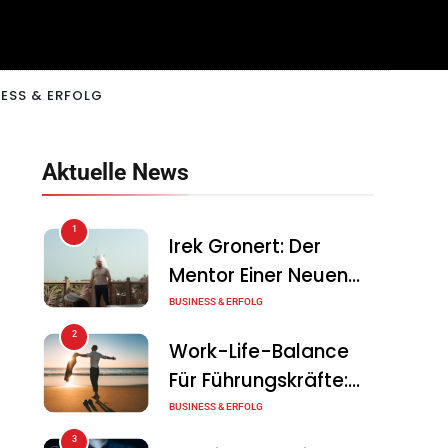
ESS & ERFOLG
Aktuelle News
1
Irek Gronert: Der
Mentor Einer Neuen
Generation Von
BUSINESS & ERFOLG
Unternehmern
2
Work-Life-Balance
Für Führungskräfte:
Illusion Oder Echte
BUSINESS & ERFOLG
Chance?
3