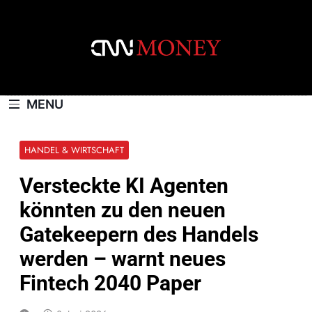
Skip
to
content
CNNMONEY.CH
MENU
HANDEL & WIRTSCHAFT
Versteckte KI Agenten
könnten zu den neuen
Gatekeepern des Handels
werden – warnt neues
Fintech 2040 Paper