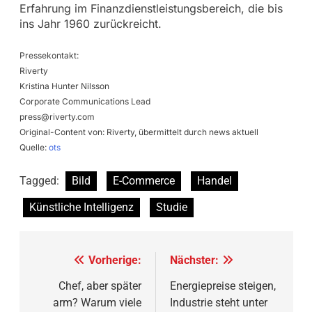
Erfahrung im Finanzdienstleistungsbereich, die bis
ins Jahr 1960 zurückreicht.
Pressekontakt:
Riverty
Kristina Hunter Nilsson
Corporate Communications Lead
press@riverty.com
Original-Content von: Riverty, übermittelt durch news aktuell
Quelle:
ots
Tagged:
Bild
E-Commerce
Handel
Künstliche Intelligenz
Studie
Beitragsnavigation
Vorherige:
Nächster:
Chef, aber später
Energiepreise steigen,
arm? Warum viele
Industrie steht unter