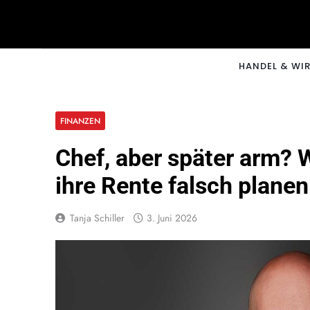
Skip
to
content
CNNM
HANDEL & WI
FINANZEN
Chef, aber später arm? 
ihre Rente falsch planen
Tanja Schiller
3. Juni 2026