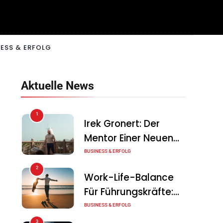
ESS & ERFOLG
Aktuelle News
1
Irek Gronert: Der
Mentor Einer Neuen
Generation Von
BUSINESS & ERFOLG
Unternehmern
2
Work-Life-Balance
Für Führungskräfte:
Illusion Oder Echte
BUSINESS & ERFOLG
Chance?
3