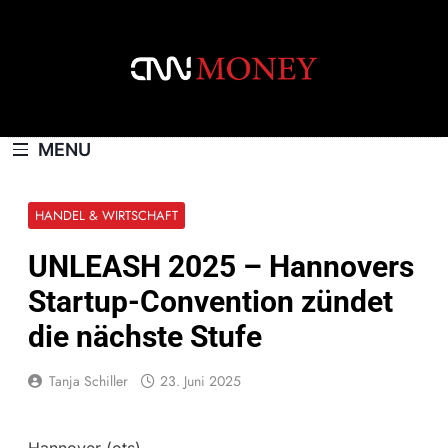
Skip
to
content
CNNMONEY.CH
MENU
HANDEL & WIRTSCHAFT
UNLEASH 2025 – Hannovers
Startup-Convention zündet
die nächste Stufe
Tanja Schiller
23. Juni 2025
Hannover (ots) –