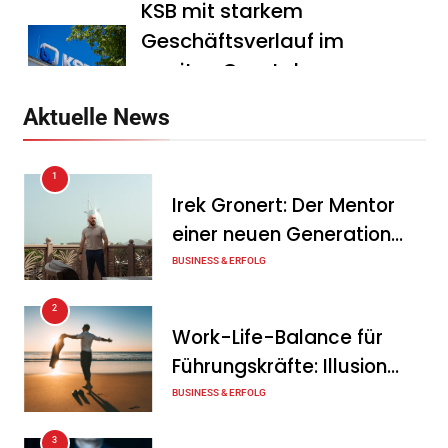
KSB mit starkem
Geschäftsverlauf im
zweiten Quartal
Tanja Schiller
6. August 2026
Aktuelle News
Intersolar-Trend 2026:
1
Warum Batteriespeicher
Irek Gronert: Der Mentor
zum wichtigsten Baustein
einer neuen Generation
der Energiewende werden
von Unternehmern
BUSINESS & ERFOLG
Tanja Schiller
6. August 2026
2
Ohne Daten keine
Work-Life-Balance für
Verteidigungsfähigkeit:
Führungskräfte: Illusion
Deutsche
oder echte Chance?
BUSINESS & ERFOLG
Rüstungsindustrie investiert
3