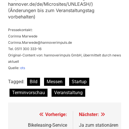
hannover.de/de/Microsites/UNLEASH/)
(Änderungen bis zum Veranstaltungstag
vorbehalten)
Pressekontakt:
Corinna Marwede
Corinna.Marwede@hannoverimpuls.de
Tel. 0511 300 333-16
Original-Content von: hannoverimpuls GmbH, übermittelt durch news
aktuell
Quelle:
ots
Tagged:
Bild
Messen
Startup
Terminvorschau
Veranstaltung
Beitragsnavigation
Vorherige:
Nächster:
Bikeleasing-Service
Ja zum stationären