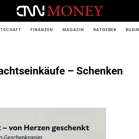
ONEY.CH
RTSCHAFT
FINANZEN
MAGAZIN
RATGEBER
BUSIN
chtseinkäufe – Schenken