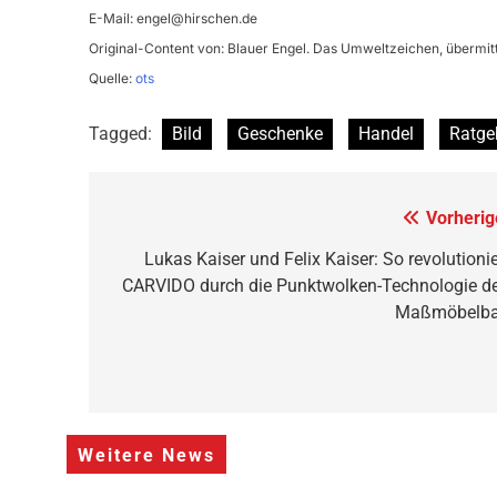
E-Mail:
engel@hirschen.de
Original-Content von: Blauer Engel. Das Umweltzeichen, übermitt
Quelle:
ots
Tagged:
Bild
Geschenke
Handel
Ratge
Beitragsnavigation
Vorherig
Lukas Kaiser und Felix Kaiser: So revolutionie
CARVIDO durch die Punktwolken-Technologie d
Maßmöbelb
Weitere News