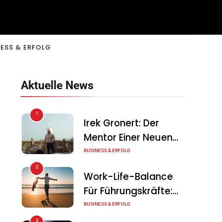
ESS & ERFOLG
Aktuelle News
1
Irek Gronert: Der
Mentor Einer Neuen
Generation Von
BUSINESS & ERFOLG
Unternehmern
2
Work-Life-Balance
Für Führungskräfte:
Illusion Oder Echte
BUSINESS & ERFOLG
Chance?
3