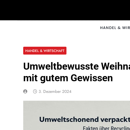
Skip
to
content
CNNM
HANDEL & WI
HANDEL & WIRTSCHAFT
Umweltbewusste Weihna
mit gutem Gewissen
3. Dezember 2024