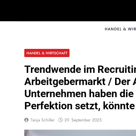
Skip
to
content
CNNM
HANDEL & WI
HANDEL & WIRTSCHAFT
Trendwende im Recruit
Arbeitgebermarkt / Der 
Unternehmen haben die 
Perfektion setzt, könnt
Tanja Schiller
29. September 2025