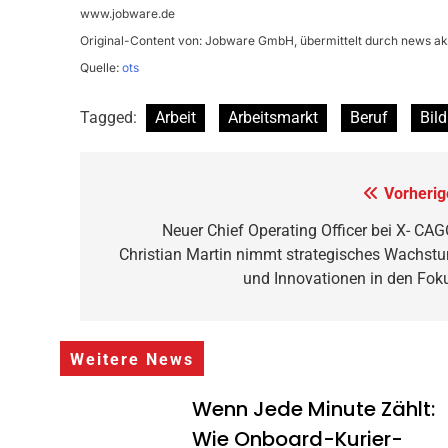
www.jobware.de
Original-Content von: Jobware GmbH, übermittelt durch news akt
Quelle:
ots
Tagged:
Arbeit
Arbeitsmarkt
Beruf
Bild
Beitragsnavigation
Vorherig
Neuer Chief Operating Officer bei X- CAG
Christian Martin nimmt strategisches Wachst
und Innovationen in den Fok
Weitere News
Wenn Jede Minute Zählt:
Wie Onboard-Kurier-