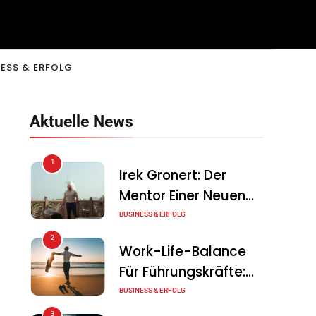
ESS & ERFOLG
Aktuelle News
1
Irek Gronert: Der
Mentor Einer Neuen
Generation Von
BUSINESS & ERFOLG
Unternehmern
2
Work-Life-Balance
Für Führungskräfte:
Illusion Oder Echte
BUSINESS & ERFOLG
Chance?
3