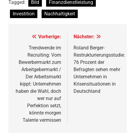
Tagged:
Bild
Finanzdienstleistung
Investition
Nachhaltigkeit
Beitragsnavigation
Vorherige:
Nächster:
Trendwende im
Roland Berger-
Recruiting: Vom
Restrukturierungsstudie:
Bewerbermarkt zum
76 Prozent der
Arbeitgebermarkt /
Befragten sehen mehr
Der Arbeitsmarkt
Unternehmen in
kippt: Unternehmen
Krisensituationen in
haben die Wahl, doch
Deutschland
wer nur auf
Perfektion setzt,
könnte morgen
Talente vermissen