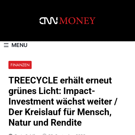
Skip
to
content
CNNMONEY.CH
MENU
FINANZEN
TREECYCLE erhält erneut
grünes Licht: Impact-
Investment wächst weiter /
Der Kreislauf für Mensch,
Natur und Rendite