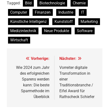
Tagged:
Bild
Biotechnologie
Chemie
Computer
Finanzen
Industrie
IT
Künstliche Intelligenz
Kunststoff
Marketing
Medizintechnik
Neue Produkte
Software
Wirtschaft
Beitragsnavigation
Vorherige:
Nächster:
Wie 2024 zum Jahr
Vorreiter digitale
des erfolgreichen
Transformation in
Sparens werden
einer
kann: Die beste
Traditionsbranche /
Sparmethode im
Eifel Award für
Überblick
Rathscheck Schiefer