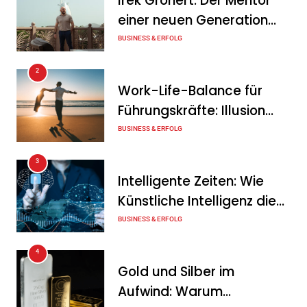
Irek Gronert: Der Mentor
zum wichtigsten Baustein
einer neuen Generation
der Energiewende werden
von Unternehmern
BUSINESS & ERFOLG
Tanja Schiller
6. August 2026
2
Ohne Daten keine
Work-Life-Balance für
Verteidigungsfähigkeit:
Führungskräfte: Illusion
Deutsche
oder echte Chance?
BUSINESS & ERFOLG
Rüstungsindustrie investiert
3
zunächst in ihr digitales
Intelligente Zeiten: Wie
Fundament
Künstliche Intelligenz die
Tanja Schiller
6. August 2026
Geschäftswelt verändert
BUSINESS & ERFOLG
4
Gold und Silber im
Aufwind: Warum