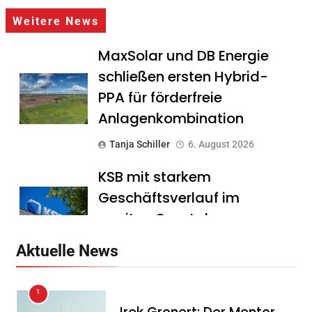
Weitere News
MaxSolar und DB Energie
schließen ersten Hybrid-
PPA für förderfreie
Anlagenkombination
Tanja Schiller
6. August 2026
KSB mit starkem
Geschäftsverlauf im
zweiten Quartal
Tanja Schiller
6. August 2026
Aktuelle News
Intersolar-Trend 2026:
1
Warum Batteriespeicher