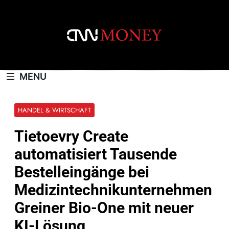
Skip
to
content
CNNMONEY.CH
MENU
HANDEL & WIRTSCHAFT
Tietoevry Create
automatisiert Tausende
Bestelleingänge bei
Medizintechnikunternehmen
Greiner Bio-One mit neuer
KI-Lösung