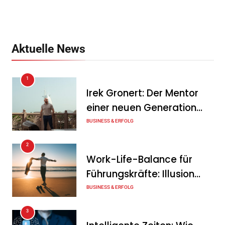
Aktuelle News
1
Irek Gronert: Der Mentor
einer neuen Generation
von Unternehmern
BUSINESS & ERFOLG
2
Work-Life-Balance für
Führungskräfte: Illusion
oder echte Chance?
BUSINESS & ERFOLG
3