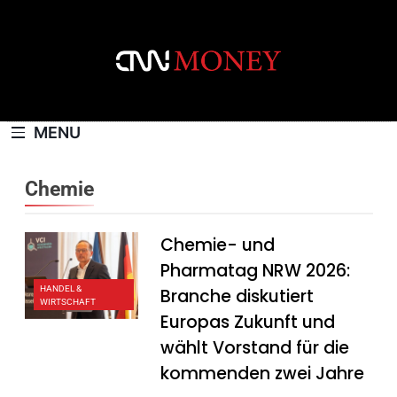
Skip
to
content
CNNMONEY.CH
MENU
Chemie
Chemie- und
Pharmatag NRW 2026:
HANDEL &
Branche diskutiert
WIRTSCHAFT
Europas Zukunft und
wählt Vorstand für die
kommenden zwei Jahre