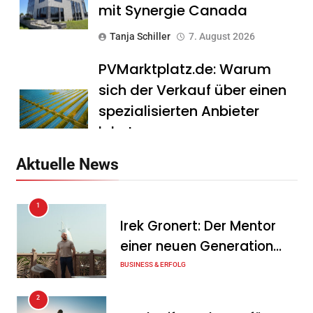
mit Synergie Canada
Tanja Schiller
7. August 2026
PVMarktplatz.de: Warum
sich der Verkauf über einen
spezialisierten Anbieter
lohnt
Tanja Schiller
7. August 2026
Aktuelle News
HS Führungscoaching:
1
Warum ein
Irek Gronert: Der Mentor
Mitarbeitergespräch pro
einer neuen Generation
Jahr nichts verändert – und
von Unternehmern
BUSINESS & ERFOLG
was stattdessen
Verbindlichkeit schafft
2