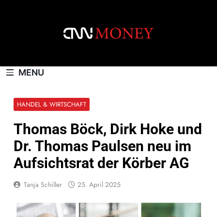
Skip
to
content
CNNMONEY.CH
MENU
HANDEL & WIRTSCHAFT
Thomas Böck, Dirk Hoke und
Dr. Thomas Paulsen neu im
Aufsichtsrat der Körber AG
Tanja Schiller
25. April 2025