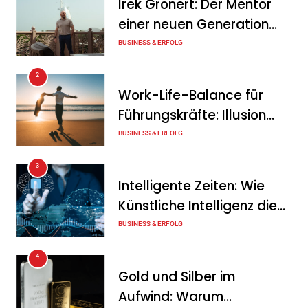
Irek Gronert: Der Mentor
Tanja Schiller
5. August 2026
einer neuen Generation
von Unternehmern
BUSINESS & ERFOLG
ENERTRAG eröffnet neues
Ausbildungs- und
2
Schulungszentrum in
Work-Life-Balance für
Dauerthal
Führungskräfte: Illusion
oder echte Chance?
BUSINESS & ERFOLG
Tanja Schiller
5. August 2026
3
HWS Handwerks-Schmiede
Intelligente Zeiten: Wie
GmbH: Volle
Künstliche Intelligenz die
Auftragsbücher und
Geschäftswelt verändert
BUSINESS & ERFOLG
trotzdem Chaos im Betrieb
– Warum Wachstum im
4
Handwerk ohne klare
Gold und Silber im
Abläufe gefährlich wird
Aufwind: Warum