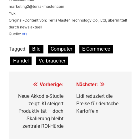
marketing2@terra-master.com
Yuki
Original-Content von: TerraMaster Technology Co., Ltd, übermittelt
durch news aktuell
Quelle:
ots
Tagged:
Bild
Computer
E-Commerce
Handel
Verbraucher
Beitragsnavigation
Vorherige:
Nächster:
Neue Akkodis-Studie
Lidl reduziert die
zeigt: KI steigert
Preise für deutsche
Produktivität – doch
Kartoffeln
Skalierung bleibt
zentrale ROI-Hürde