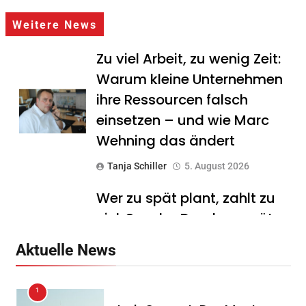
Weitere News
Zu viel Arbeit, zu wenig Zeit:
Warum kleine Unternehmen
ihre Ressourcen falsch
einsetzen – und wie Marc
Wehning das ändert
Tanja Schiller
5. August 2026
Wer zu spät plant, zahlt zu
viel: Sascha Drache verrät,
warum die Exit-Steuer für
Aktuelle News
Unternehmer schon Jahre
vor dem Verkauf
1
entschieden wird