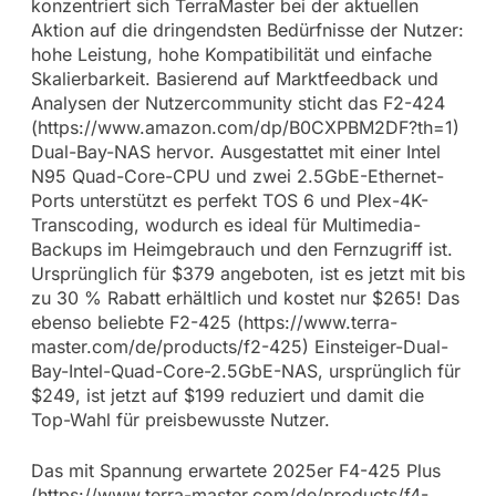
konzentriert sich TerraMaster bei der aktuellen
Aktion auf die dringendsten Bedürfnisse der Nutzer:
hohe Leistung, hohe Kompatibilität und einfache
Skalierbarkeit. Basierend auf Marktfeedback und
Analysen der Nutzercommunity sticht das F2-424
(https://www.amazon.com/dp/B0CXPBM2DF?th=1)
Dual-Bay-NAS hervor. Ausgestattet mit einer Intel
N95 Quad-Core-CPU und zwei 2.5GbE-Ethernet-
Ports unterstützt es perfekt TOS 6 und Plex-4K-
Transcoding, wodurch es ideal für Multimedia-
Backups im Heimgebrauch und den Fernzugriff ist.
Ursprünglich für $379 angeboten, ist es jetzt mit bis
zu 30 % Rabatt erhältlich und kostet nur $265! Das
ebenso beliebte F2-425 (https://www.terra-
master.com/de/products/f2-425) Einsteiger-Dual-
Bay-Intel-Quad-Core-2.5GbE-NAS, ursprünglich für
$249, ist jetzt auf $199 reduziert und damit die
Top-Wahl für preisbewusste Nutzer.
Das mit Spannung erwartete 2025er F4-425 Plus
(https://www.terra-master.com/de/products/f4-