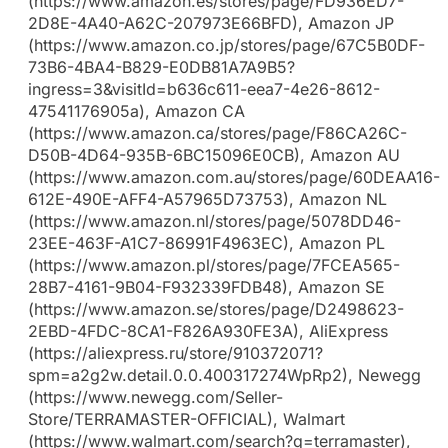
(https://www.amazon.es/stores/page/FD936ED7-
2D8E-4A40-A62C-207973E66BFD), Amazon JP
(https://www.amazon.co.jp/stores/page/67C5B0DF-
73B6-4BA4-B829-E0DB81A7A9B5?
ingress=3&visitId=b636c611-eea7-4e26-8612-
47541176905a), Amazon CA
(https://www.amazon.ca/stores/page/F86CA26C-
D50B-4D64-935B-6BC15096E0CB), Amazon AU
(https://www.amazon.com.au/stores/page/60DEAA16-
612E-490E-AFF4-A57965D73753), Amazon NL
(https://www.amazon.nl/stores/page/5078DD46-
23EE-463F-A1C7-86991F4963EC), Amazon PL
(https://www.amazon.pl/stores/page/7FCEA565-
28B7-4161-9B04-F932339FDB48), Amazon SE
(https://www.amazon.se/stores/page/D2498623-
2EBD-4FDC-8CA1-F826A930FE3A), AliExpress
(https://aliexpress.ru/store/910372071?
spm=a2g2w.detail.0.0.400317274WpRp2), Newegg
(https://www.newegg.com/Seller-
Store/TERRAMASTER-OFFICIAL), Walmart
(https://www.walmart.com/search?q=terramaster),