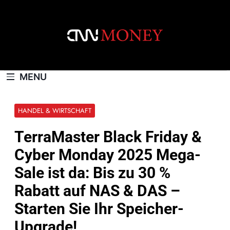
Skip
to
content
CNNMONEY.CH
MENU
HANDEL & WIRTSCHAFT
TerraMaster Black Friday &
Cyber Monday 2025 Mega-
Sale ist da: Bis zu 30 %
Rabatt auf NAS & DAS –
Starten Sie Ihr Speicher-
Upgrade!