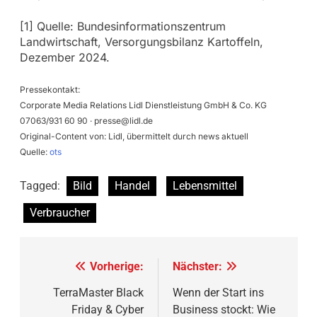
[1] Quelle: Bundesinformationszentrum
Landwirtschaft, Versorgungsbilanz Kartoffeln,
Dezember 2024.
Pressekontakt:
Corporate Media Relations Lidl Dienstleistung GmbH & Co. KG
07063/931 60 90 ·
presse@lidl.de
Original-Content von: Lidl, übermittelt durch news aktuell
Quelle:
ots
Tagged:
Bild
Handel
Lebensmittel
Verbraucher
Beitragsnavigation
Vorherige:
Nächster:
TerraMaster Black
Wenn der Start ins
Friday & Cyber
Business stockt: Wie