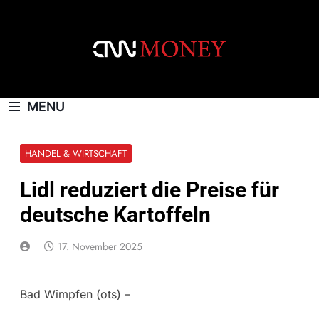
Skip
to
content
CNNMONEY.CH
MENU
HANDEL & WIRTSCHAFT
Lidl reduziert die Preise für
deutsche Kartoffeln
17. November 2025
Bad Wimpfen (ots) –