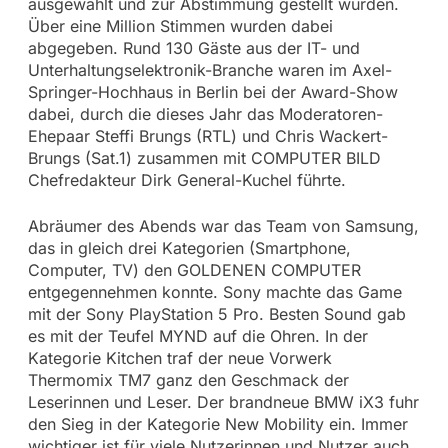
ausgewählt und zur Abstimmung gestellt wurden.
Über eine Million Stimmen wurden dabei
abgegeben. Rund 130 Gäste aus der IT- und
Unterhaltungselektronik-Branche waren im Axel-
Springer-Hochhaus in Berlin bei der Award-Show
dabei, durch die dieses Jahr das Moderatoren-
Ehepaar Steffi Brungs (RTL) und Chris Wackert-
Brungs (Sat.1) zusammen mit COMPUTER BILD
Chefredakteur Dirk General-Kuchel führte.
Abräumer des Abends war das Team von Samsung,
das in gleich drei Kategorien (Smartphone,
Computer, TV) den GOLDENEN COMPUTER
entgegennehmen konnte. Sony machte das Game
mit der Sony PlayStation 5 Pro. Besten Sound gab
es mit der Teufel MYND auf die Ohren. In der
Kategorie Kitchen traf der neue Vorwerk
Thermomix TM7 ganz den Geschmack der
Leserinnen und Leser. Der brandneue BMW iX3 fuhr
den Sieg in der Kategorie New Mobility ein. Immer
wichtiger ist für viele Nutzerinnen und Nutzer auch