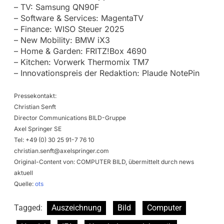
– TV: Samsung QN90F
– Software & Services: MagentaTV
– Finance: WISO Steuer 2025
– New Mobility: BMW iX3
– Home & Garden: FRITZ!Box 4690
– Kitchen: Vorwerk Thermomix TM7
– Innovationspreis der Redaktion: Plaude NotePin
Pressekontakt:
Christian Senft
Director Communications BILD-Gruppe
Axel Springer SE
Tel: +49 (0) 30 25 91-7 76 10
christian.senft@axelspringer.com
Original-Content von: COMPUTER BILD, übermittelt durch news
aktuell
Quelle:
ots
Tagged:
Auszeichnung
Bild
Computer