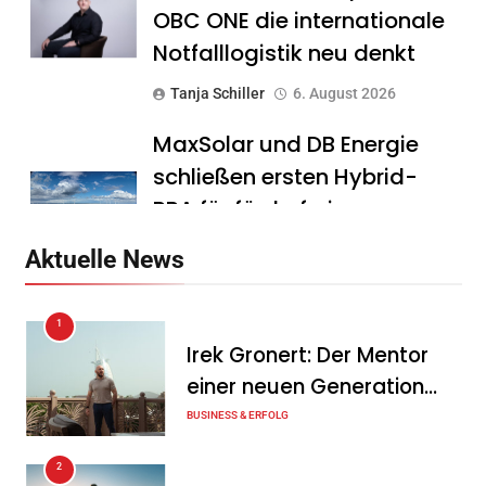
OBC ONE die internationale
Notfalllogistik neu denkt
Tanja Schiller
6. August 2026
MaxSolar und DB Energie
schließen ersten Hybrid-
PPA für förderfreie
Anlagenkombination
Aktuelle News
Tanja Schiller
6. August 2026
1
KSB mit starkem
Irek Gronert: Der Mentor
Geschäftsverlauf im
einer neuen Generation
zweiten Quartal
von Unternehmern
BUSINESS & ERFOLG
Tanja Schiller
6. August 2026
2