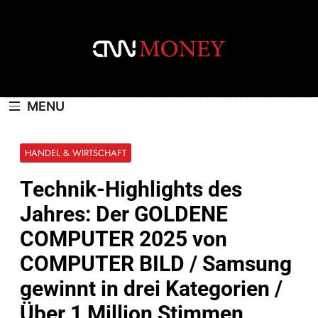
Skip
to
content
CNNMONEY.CH
MENU
HANDEL & WIRTSCHAFT
Technik-Highlights des
Jahres: Der GOLDENE
COMPUTER 2025 von
COMPUTER BILD / Samsung
gewinnt in drei Kategorien /
Über 1 Million Stimmen