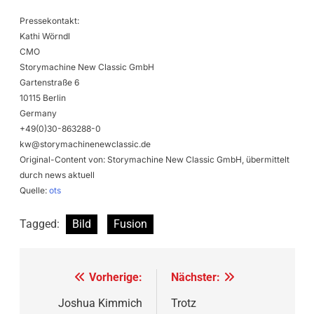
Pressekontakt:
Kathi Wörndl
CMO
Storymachine New Classic GmbH
Gartenstraße 6
10115 Berlin
Germany
+49(0)30-863288-0
kw@storymachinenewclassic.de
Original-Content von: Storymachine New Classic GmbH, übermittelt
durch news aktuell
Quelle:
ots
Tagged:
Bild
Fusion
Beitragsnavigation
Vorherige:
Nächster:
Joshua Kimmich
Trotz