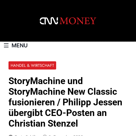
Skip
to
content
CNNMONEY.CH
MENU
HANDEL & WIRTSCHAFT
StoryMachine und
StoryMachine New Classic
fusionieren / Philipp Jessen
übergibt CEO-Posten an
Christian Stenzel