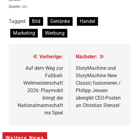
Quelle:
ots
Tagged:
Bild
Getränke
Handel
Marketing
Werbung
Beitragsnavigation
Vorherige:
Nächster:
Auf dem Weg zur
StoryMachine und
Fußball-
StoryMachine New
Weltmeisterschaft
Classic fusionieren /
2026: Playmobil
Philipp Jessen
bringt die
übergibt CEO-Posten
Nationalmannschaft
an Christian Stenzel
ins Spiel
Weitere News