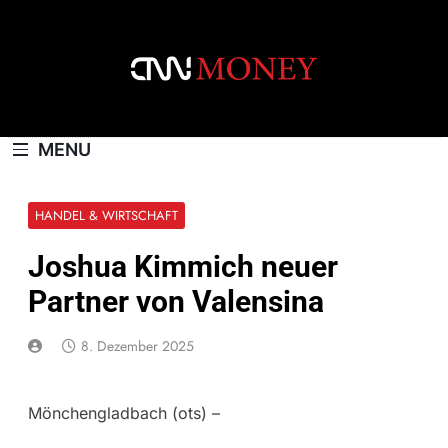
Skip
to
content
CNNMONEY.CH
MENU
HANDEL & WIRTSCHAFT
Joshua Kimmich neuer
Partner von Valensina
8. Dezember 2025
Mönchengladbach (ots) –