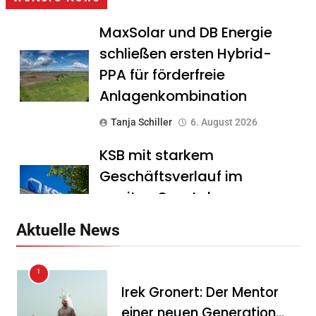
MaxSolar und DB Energie
schließen ersten Hybrid-
PPA für förderfreie
Anlagenkombination
Tanja Schiller
6. August 2026
KSB mit starkem
Geschäftsverlauf im
zweiten Quartal
Tanja Schiller
6. August 2026
Aktuelle News
Intersolar-Trend 2026:
1
Warum Batteriespeicher
Irek Gronert: Der Mentor
zum wichtigsten Baustein
einer neuen Generation