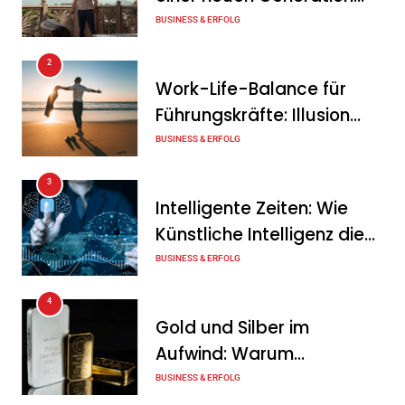
der Energiewende werden
von Unternehmern
BUSINESS & ERFOLG
Tanja Schiller
6. August 2026
2
Ohne Daten keine
Work-Life-Balance für
Verteidigungsfähigkeit:
Führungskräfte: Illusion
Deutsche
oder echte Chance?
BUSINESS & ERFOLG
Rüstungsindustrie investiert
3
zunächst in ihr digitales
Intelligente Zeiten: Wie
Fundament
Künstliche Intelligenz die
Tanja Schiller
6. August 2026
Geschäftswelt verändert
BUSINESS & ERFOLG
4
Gold und Silber im
Aufwind: Warum
Edelmetalle als sicherer
BUSINESS & ERFOLG