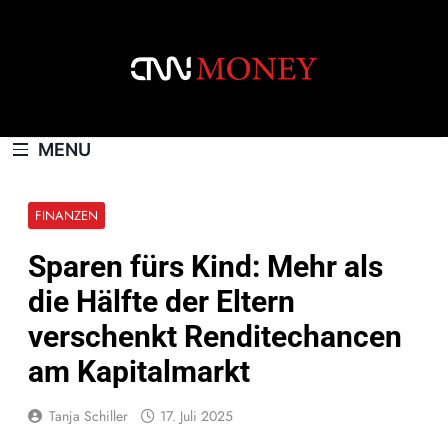
Skip
to
content
CNNMONEY.CH
MENU
FINANZEN
Sparen fürs Kind: Mehr als
die Hälfte der Eltern
verschenkt Renditechancen
am Kapitalmarkt
Tanja Schiller
17. Juli 2025