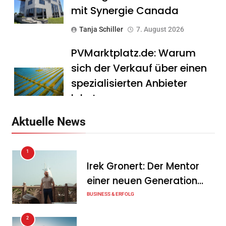
mit Synergie Canada
Tanja Schiller
7. August 2026
PVMarktplatz.de: Warum
sich der Verkauf über einen
spezialisierten Anbieter
lohnt
Tanja Schiller
7. August 2026
Aktuelle News
HS Führungscoaching:
1
Warum ein
Irek Gronert: Der Mentor
Mitarbeitergespräch pro
einer neuen Generation
Jahr nichts verändert – und
von Unternehmern
BUSINESS & ERFOLG
was stattdessen
Verbindlichkeit schafft
2