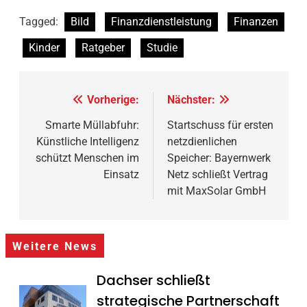
Tagged:
Bild
Finanzdienstleistung
Finanzen
Kinder
Ratgeber
Studie
Beitragsnavigation
Vorherige:
Nächster:
Smarte Müllabfuhr:
Startschuss für ersten
Künstliche Intelligenz
netzdienlichen
schützt Menschen im
Speicher: Bayernwerk
Einsatz
Netz schließt Vertrag
mit MaxSolar GmbH
Weitere News
Dachser schließt
strategische Partnerschaft