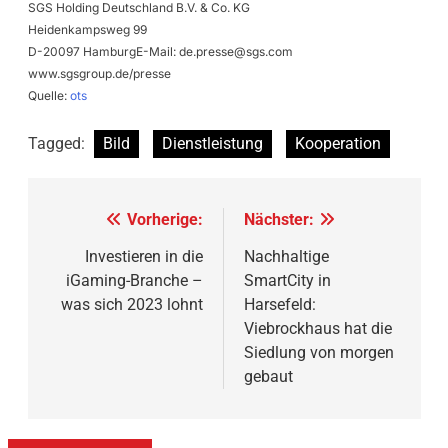
SGS Holding Deutschland B.V. & Co. KG
Heidenkampsweg 99
D-20097 HamburgE-Mail:
de.presse@sgs.com
www.sgsgroup.de/presse
Quelle:
ots
Tagged:
Bild
Dienstleistung
Kooperation
Beitragsnavigation
Vorherige:
Nächster:
Investieren in die
Nachhaltige
iGaming-Branche –
SmartCity in
was sich 2023 lohnt
Harsefeld:
Viebrockhaus hat die
Siedlung von morgen
gebaut