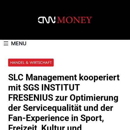
Skip
to
content
CNNMONEY.CH
MENU
HANDEL & WIRTSCHAFT
SLC Management kooperiert
mit SGS INSTITUT
FRESENIUS zur Optimierung
der Servicequalität und der
Fan-Experience in Sport,
Freizeit, Kultur und