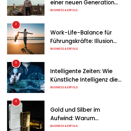
einer neuen Generation
Jahr nichts verändert – und
von Unternehmern
BUSINESS & ERFOLG
was stattdessen
Verbindlichkeit schafft
2
Work-Life-Balance für
Tanja Schiller
7. August 2026
Führungskräfte: Illusion
Wenn jede Minute zählt: Wie
oder echte Chance?
BUSINESS & ERFOLG
Onboard-Kurier-Spezialist
3
OBC ONE die internationale
Intelligente Zeiten: Wie
Notfalllogistik neu denkt
Künstliche Intelligenz die
Tanja Schiller
6. August 2026
Geschäftswelt verändert
BUSINESS & ERFOLG
4
Gold und Silber im
Aufwind: Warum
Edelmetalle als sicherer
BUSINESS & ERFOLG