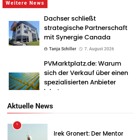
Weitere News
Dachser schließt
strategische Partnerschaft
mit Synergie Canada
Tanja Schiller
7. August 2026
PVMarktplatz.de: Warum
sich der Verkauf über einen
spezialisierten Anbieter
lohnt
Tanja Schiller
7. August 2026
Aktuelle News
HS Führungscoaching:
1
Warum ein
Irek Gronert: Der Mentor
Mitarbeitergespräch pro