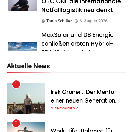
OBC ONE die internationale
Notfalllogistik neu denkt
Tanja Schiller
6. August 2026
MaxSolar und DB Energie
schließen ersten Hybrid-
PPA für förderfreie
Anlagenkombination
Aktuelle News
Tanja Schiller
6. August 2026
1
KSB mit starkem
Irek Gronert: Der Mentor
Geschäftsverlauf im
einer neuen Generation
zweiten Quartal
von Unternehmern
BUSINESS & ERFOLG
Tanja Schiller
6. August 2026
2
Intersolar-Trend 2026:
Work-Life-Balance für