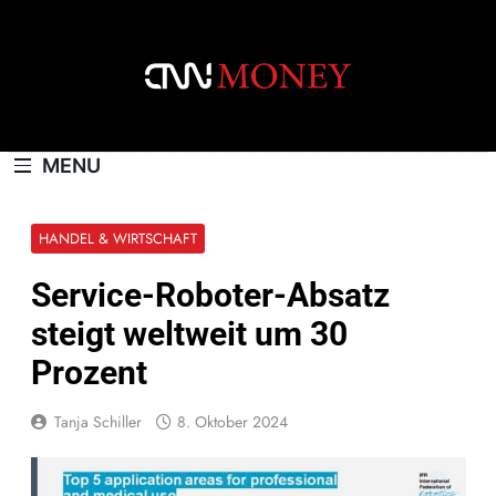
Skip
to
content
CNNMONEY.CH
MENU
HANDEL & WIRTSCHAFT
Service-Roboter-Absatz
steigt weltweit um 30
Prozent
Tanja Schiller
8. Oktober 2024