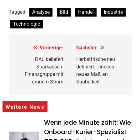
Tagged:
Analyse
Bild
Handel
Industrie
Technologie
Beitragsnavigation
Vorherige:
Nächster:
DAL beliefert
Herbstfrische neu
Sparkassen-
definiert: Tinecos
Finanzgruppe mit
neues Maß an
grünem Strom
Sauberkeit
Weitere News
Wenn jede Minute zählt: Wie
Onboard-Kurier-Spezialist