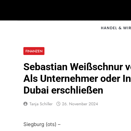
Skip
to
content
CNNM
HANDEL & WI
FINANZEN
Sebastian Weißschnur v
Als Unternehmer oder In
Dubai erschließen
Tanja Schiller
26. November 2024
Siegburg (ots) –