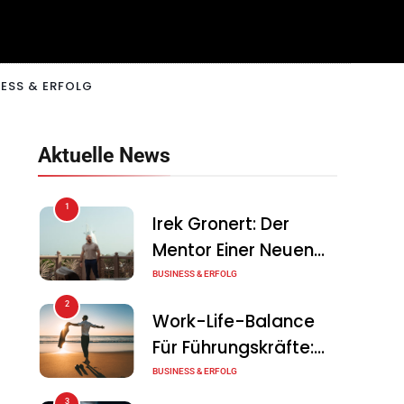
ESS & ERFOLG
Aktuelle News
1
Irek Gronert: Der
Mentor Einer Neuen
Generation Von
BUSINESS & ERFOLG
Unternehmern
2
Work-Life-Balance
Für Führungskräfte:
Illusion Oder Echte
BUSINESS & ERFOLG
Chance?
3