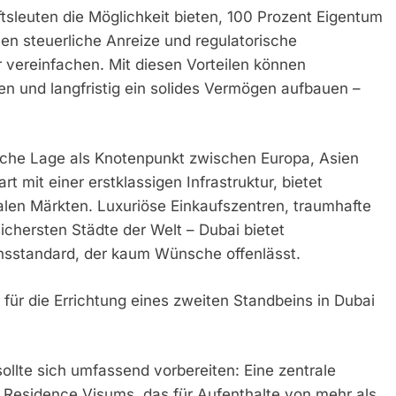
sleuten die Möglichkeit bieten, 100 Prozent Eigentum
n steuerliche Anreize und regulatorische
r vereinfachen. Mit diesen Vorteilen können
en und langfristig ein solides Vermögen aufbauen –
sche Lage als Knotenpunkt zwischen Europa, Asien
t mit einer erstklassigen Infrastruktur, bietet
alen Märkten. Luxuriöse Einkaufszentren, traumhafte
ichersten Städte der Welt – Dubai bietet
nsstandard, der kaum Wünsche offenlässt.
für die Errichtung eines zweiten Standbeins in Dubai
ollte sich umfassend vorbereiten: Eine zentrale
 Residence Visums, das für Aufenthalte von mehr als