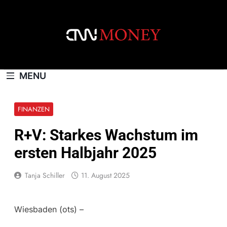
Skip
to
content
CNNMONEY.CH
MENU
FINANZEN
R+V: Starkes Wachstum im
ersten Halbjahr 2025
Tanja Schiller
11. August 2025
Wiesbaden (ots) –