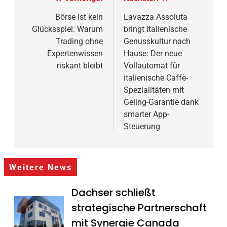
Beitragsnavigation
Börse ist kein
Lavazza Assoluta
Glücksspiel: Warum
bringt italienische
Trading ohne
Genusskultur nach
Expertenwissen
Hause: Der neue
riskant bleibt
Vollautomat für
italienische Caffè-
Spezialitäten mit
Geling-Garantie dank
smarter App-
Steuerung
Weitere News
Dachser schließt
strategische Partnerschaft
mit Synergie Canada