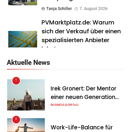
Tanja Schiller
7. August 2026
PVMarktplatz.de: Warum
sich der Verkauf über einen
spezialisierten Anbieter
lohnt
Tanja Schiller
7. August 2026
Aktuelle News
HS Führungscoaching:
1
Warum ein
Irek Gronert: Der Mentor
Mitarbeitergespräch pro
einer neuen Generation
Jahr nichts verändert – und
von Unternehmern
BUSINESS & ERFOLG
was stattdessen
Verbindlichkeit schafft
2
Work-Life-Balance für
Tanja Schiller
7. August 2026