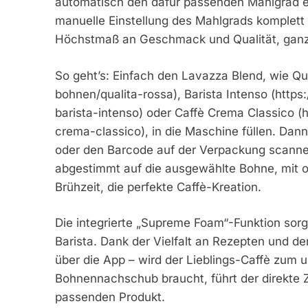
automatisch den dafür passenden Mahlgrad ein
manuelle Einstellung des Mahlgrads komplett a
Höchstmaß an Geschmack und Qualität, ganz
So geht’s: Einfach den Lavazza Blend, wie Qu
bohnen/qualita-rossa), Barista Intenso (htt
barista-intenso) oder Caffè Crema Classico 
crema-classico), in die Maschine füllen. Dan
oder den Barcode auf der Verpackung scannen
abgestimmt auf die ausgewählte Bohne, mit o
Brühzeit, die perfekte Caffè-Kreation.
Die integrierte „Supreme Foam“-Funktion sor
Barista. Dank der Vielfalt an Rezepten und de
über die App – wird der Lieblings-Caffè zum
Bohnennachschub braucht, führt der direkte
passenden Produkt.