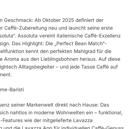
eden Geschmack: Ab Oktober 2025 definiert der
er Caffè-Zubereitung neu und launcht seine erste
ta“. Assoluta vereint italienische Caffè-Exzellenz
sign. Das Highlight: Die „Perfect Bean Match“-
ellfunktion kennt den perfekten Mahlgrad für die
le Aroma aus den Lieblingsbohnen heraus. Auf diese
htech Alltagsbegleiter – und jede Tasse Caffè auf
ment.
me-Baristi
ssenz seiner Markenwelt direkt nach Hause: Das
t sich nahtlos in moderne Wohnwelten ein – funktional,
Features wie der mitgelieferte Lavazza
ng und die Lavazza App für individuellen Caffè-Genuss.