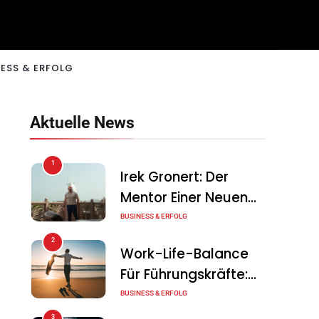
ESS & ERFOLG
Aktuelle News
1
Irek Gronert: Der
Mentor Einer Neuen
Generation Von
BUSINESS & ERFOLG
Unternehmern
2
Work-Life-Balance
Für Führungskräfte:
Illusion Oder Echte
BUSINESS & ERFOLG
Chance?
3