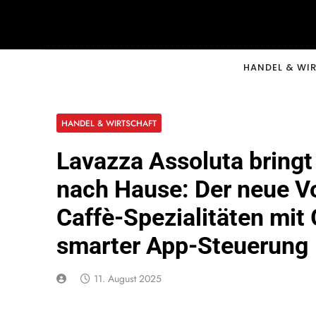
Skip
to
content
CNNM
HANDEL & WI
HANDEL & WIRTSCHAFT
Lavazza Assoluta bringt
nach Hause: Der neue Vo
Caffè-Spezialitäten mit
smarter App-Steuerung
11. August 2025