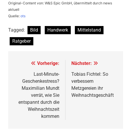
Original-Content von: W&S Epic GmbH, übermittelt durch news
aktuell
Quelle:
ots
Tagged:
Bild
Handwerk
Mittelstand
Ratgeber
Beitragsnavigation
Vorherige:
Nächster:
Last-Minute-
Tobias Fichtel: So
Geschenkestress?
verbessern
Maximilian Mundt
Metzgereien ihr
verrät, wie Sie
Weihnachtsgeschäft
entspannt durch die
Weihnachtszeit
kommen