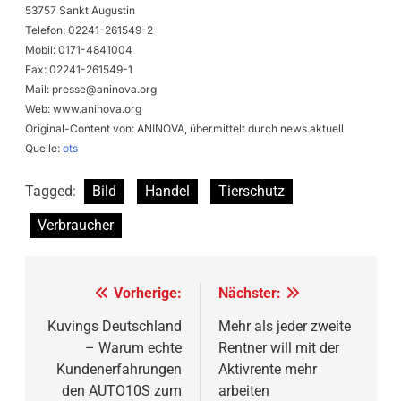
53757 Sankt Augustin
Telefon: 02241-261549-2
Mobil: 0171-4841004
Fax: 02241-261549-1
Mail:
presse@aninova.org
Web: www.aninova.org
Original-Content von: ANINOVA, übermittelt durch news aktuell
Quelle:
ots
Tagged:
Bild
Handel
Tierschutz
Verbraucher
Beitragsnavigation
Vorherige:
Nächster:
Kuvings Deutschland
Mehr als jeder zweite
– Warum echte
Rentner will mit der
Kundenerfahrungen
Aktivrente mehr
den AUTO10S zum
arbeiten