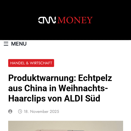
Skip
to
content
CNNMONEY.CH
MENU
HANDEL & WIRTSCHAFT
Produktwarnung: Echtpelz
aus China in Weihnachts-
Haarclips von ALDI Süd
18. November 2025