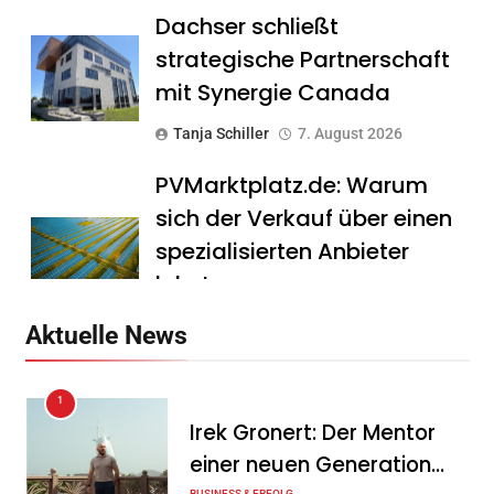
Dachser schließt
strategische Partnerschaft
mit Synergie Canada
Tanja Schiller
7. August 2026
PVMarktplatz.de: Warum
sich der Verkauf über einen
spezialisierten Anbieter
lohnt
Tanja Schiller
7. August 2026
Aktuelle News
HS Führungscoaching:
1
Warum ein
Irek Gronert: Der Mentor
Mitarbeitergespräch pro
einer neuen Generation
Jahr nichts verändert – und
BUSINESS & ERFOLG