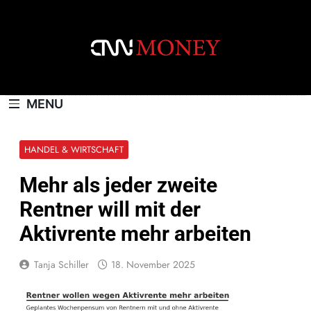
Skip
to
content
CNNMONEY.CH
MENU
HANDEL & WIRTSCHAFT
Mehr als jeder zweite
Rentner will mit der
Aktivrente mehr arbeiten
Tanja Schiller
18. November 2025