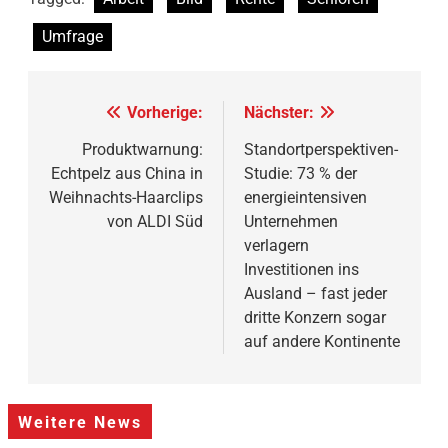
Umfrage
Beitragsnavigation
Vorherige:
Nächster:
Produktwarnung:
Standortperspektiven-
Echtpelz aus China in
Studie: 73 % der
Weihnachts-Haarclips
energieintensiven
von ALDI Süd
Unternehmen
verlagern
Investitionen ins
Ausland – fast jeder
dritte Konzern sogar
auf andere Kontinente
Weitere News