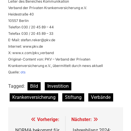
Leiter des Bereiches Kommunikation
Verband der Privaten Krankenversicherung e.V.
Heidestraße 40
10557 Berlin
Telefon 030 / 20 45 89 – 44
Telefax 030 / 20 45 89 – 33
E-Mail:
stefan.reker@pkv.de
Internet: www.pkv.de
X: www.x.com/pkv_verband
Original-Content von: PKV – Verband der Privaten
Krankenversicherung e.V., übermittelt durch news aktuell
Quelle:
ots
Tagged:
Bild
Investition
Krankenversicherung
Stiftung
Verbände
Beitragsnavigation
Vorherige:
Nächster:
NORMA bekommt für
Jahresbilanz 2024: