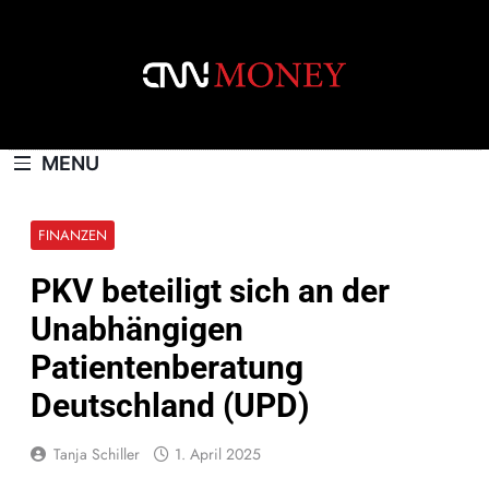
Skip
to
content
CNNMONEY.CH
MENU
FINANZEN
PKV beteiligt sich an der
Unabhängigen
Patientenberatung
Deutschland (UPD)
Tanja Schiller
1. April 2025