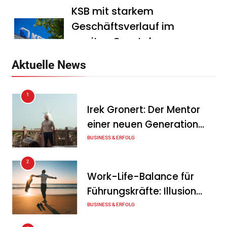
KSB mit starkem
Geschäftsverlauf im
zweiten Quartal
Tanja Schiller
6. August 2026
Aktuelle News
Intersolar-Trend 2026:
1
Warum Batteriespeicher
Irek Gronert: Der Mentor
zum wichtigsten Baustein
einer neuen Generation
der Energiewende werden
von Unternehmern
BUSINESS & ERFOLG
Tanja Schiller
6. August 2026
2
Ohne Daten keine
Work-Life-Balance für
Verteidigungsfähigkeit:
Führungskräfte: Illusion
Deutsche
oder echte Chance?
BUSINESS & ERFOLG
Rüstungsindustrie investiert