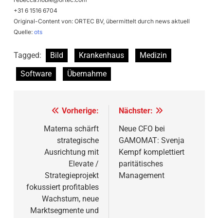
+31 6 1516 6704
Original-Content von: ORTEC BV, übermittelt durch news aktuell
Quelle:
ots
Tagged:
Bild
Krankenhaus
Medizin
Software
Übernahme
Beitragsnavigation
Vorherige:
Nächster:
Materna schärft
Neue CFO bei
strategische
GAMOMAT: Svenja
Ausrichtung mit
Kempf komplettiert
Elevate /
paritätisches
Strategieprojekt
Management
fokussiert profitables
Wachstum, neue
Marktsegmente und