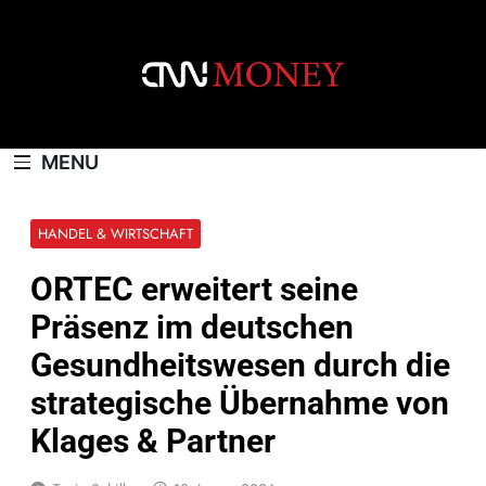
Skip
to
content
CNNMONEY.CH
MENU
HANDEL & WIRTSCHAFT
ORTEC erweitert seine
Präsenz im deutschen
Gesundheitswesen durch die
strategische Übernahme von
Klages & Partner