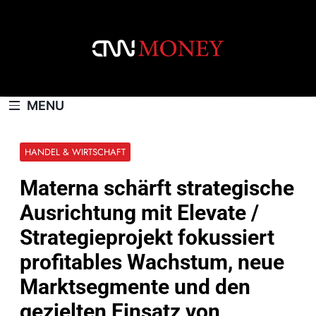
Skip
to
content
CNNMONEY.CH
MENU
HANDEL & WIRTSCHAFT
Materna schärft strategische
Ausrichtung mit Elevate /
Strategieprojekt fokussiert
profitables Wachstum, neue
Marktsegmente und den
gezielten Einsatz von