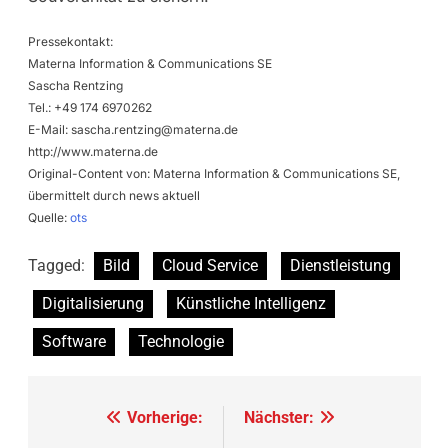
Pressekontakt:
Materna Information & Communications SE
Sascha Rentzing
Tel.: +49 174 6970262
E-Mail:
sascha.rentzing@materna.de
http://www.materna.de
Original-Content von: Materna Information & Communications SE,
übermittelt durch news aktuell
Quelle:
ots
Tagged:
Bild
Cloud Service
Dienstleistung
Digitalisierung
Künstliche Intelligenz
Software
Technologie
Beitragsnavigation
Vorherige:
Nächster: