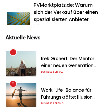
PVMarktplatz.de: Warum
sich der Verkauf über einen
spezialisierten Anbieter
lohnt
Tanja Schiller
7. August 2026
Aktuelle News
HS Führungscoaching:
1
Warum ein
Irek Gronert: Der Mentor
Mitarbeitergespräch pro
einer neuen Generation
Jahr nichts verändert – und
von Unternehmern
BUSINESS & ERFOLG
was stattdessen
Verbindlichkeit schafft
2
Work-Life-Balance für
Tanja Schiller
7. August 2026
Führungskräfte: Illusion
Wenn jede Minute zählt: Wie
oder echte Chance?
BUSINESS & ERFOLG