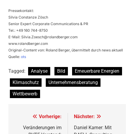
Pressekontakt:
Silvia Constanze Zösch
Senior Expert Corporate Communications & PR
Tel.: +49 160 744-8750
E-Mail:
Silvia.Zoesch@rolandberger.com
www.rolandberger.com
Original-Content von: Roland Berger, übermittelt durch news aktuell
Quelle:
ots
Tagged:
Analyse
Bild
Erneuerbare Energien
Klimaschutz
Unternehmensberatung
Wettbewerb
Beitragsnavigation
Vorherige:
Nächster:
Veränderungen im
Daniel Karner: Mit