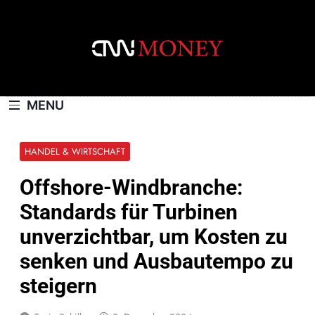
Skip
to
content
CNNMONEY.CH
MENU
HANDEL & WIRTSCHAFT
Offshore-Windbranche:
Standards für Turbinen
unverzichtbar, um Kosten zu
senken und Ausbautempo zu
steigern