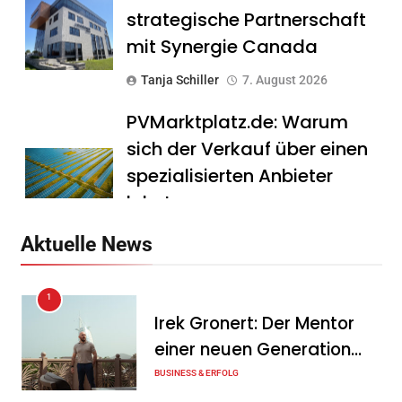
strategische Partnerschaft
mit Synergie Canada
Tanja Schiller
7. August 2026
PVMarktplatz.de: Warum
sich der Verkauf über einen
spezialisierten Anbieter
lohnt
Tanja Schiller
7. August 2026
Aktuelle News
HS Führungscoaching:
1
Warum ein
Irek Gronert: Der Mentor
Mitarbeitergespräch pro
einer neuen Generation
Jahr nichts verändert – und
von Unternehmern
BUSINESS & ERFOLG
was stattdessen