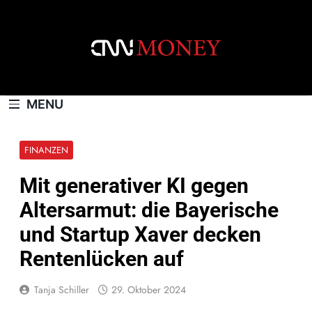
Skip
to
content
CNNMONEY.CH
MENU
FINANZEN
Mit generativer KI gegen
Altersarmut: die Bayerische
und Startup Xaver decken
Rentenlücken auf
Tanja Schiller
29. Oktober 2024