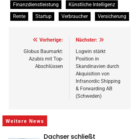
Finanzdienstleistung
Künstliche Intelligenz
Rente
Startup
Verbraucher
Versicherung
Beitragsnavigation
Vorherige:
Nächster:
Globus Baumarkt:
Logwin stärkt
Azubis mit Top-
Position in
Abschlüssen
Skandinavien durch
Akquisition von
Infranordic Shipping
& Forwarding AB
(Schweden)
Weitere News
Dachser schließt