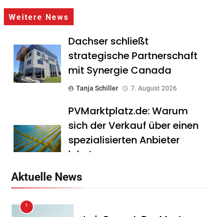
Weitere News
Dachser schließt
strategische Partnerschaft
mit Synergie Canada
Tanja Schiller
7. August 2026
PVMarktplatz.de: Warum
sich der Verkauf über einen
spezialisierten Anbieter
lohnt
Tanja Schiller
7. August 2026
Aktuelle News
HS Führungscoaching:
1
Warum ein