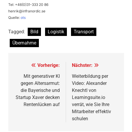
Tel: +46(0)31-333 20 86
henrik@infranordic.se
Quelle:
ots
Tagged:
Bild
Logistik
Transport
Übernahme
Beitragsnavigation
Vorherige:
Nächster:
Mit generativer KI
Weiterbildung per
gegen Altersarmut:
Video: Alexander
die Bayerische und
Knechtl von
Startup Xaver decken
Learningsuite.io
Rentenlücken auf
verrät, wie Sie Ihre
Mitarbeiter effektiv
schulen