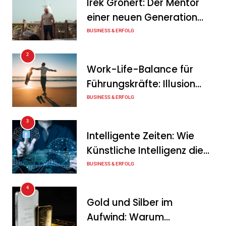
Irek Gronert: Der Mentor
Mitarbeitergespräch pro
einer neuen Generation
Jahr nichts verändert – und
von Unternehmern
BUSINESS & ERFOLG
was stattdessen
Verbindlichkeit schafft
2
Work-Life-Balance für
Tanja Schiller
7. August 2026
Führungskräfte: Illusion
Wenn jede Minute zählt: Wie
oder echte Chance?
BUSINESS & ERFOLG
Onboard-Kurier-Spezialist
3
OBC ONE die internationale
Intelligente Zeiten: Wie
Notfalllogistik neu denkt
Künstliche Intelligenz die
Tanja Schiller
6. August 2026
Geschäftswelt verändert
BUSINESS & ERFOLG
4
Gold und Silber im
Aufwind: Warum