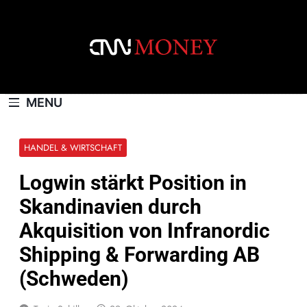
Skip
to
content
CNNMONEY.CH
MENU
HANDEL & WIRTSCHAFT
Logwin stärkt Position in
Skandinavien durch
Akquisition von Infranordic
Shipping & Forwarding AB
(Schweden)