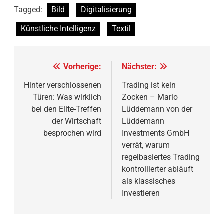
Tagged:
Bild
Digitalisierung
Künstliche Intelligenz
Textil
Beitragsnavigation
Vorherige:
Nächster:
Hinter verschlossenen
Trading ist kein
Türen: Was wirklich
Zocken – Mario
bei den Elite-Treffen
Lüddemann von der
der Wirtschaft
Lüddemann
besprochen wird
Investments GmbH
verrät, warum
regelbasiertes Trading
kontrollierter abläuft
als klassisches
Investieren