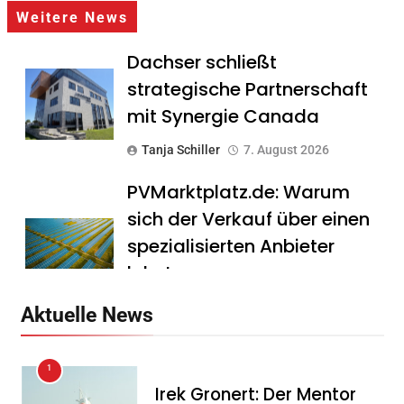
Weitere News
Dachser schließt
strategische Partnerschaft
mit Synergie Canada
Tanja Schiller
7. August 2026
PVMarktplatz.de: Warum
sich der Verkauf über einen
spezialisierten Anbieter
lohnt
Tanja Schiller
7. August 2026
Aktuelle News
HS Führungscoaching:
1
Warum ein
Irek Gronert: Der Mentor
Mitarbeitergespräch pro