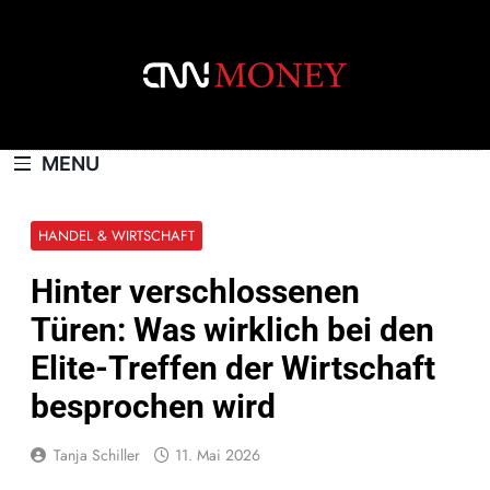
Skip
to
content
CNNMONEY.CH
MENU
HANDEL & WIRTSCHAFT
Hinter verschlossenen
Türen: Was wirklich bei den
Elite-Treffen der Wirtschaft
besprochen wird
Tanja Schiller
11. Mai 2026