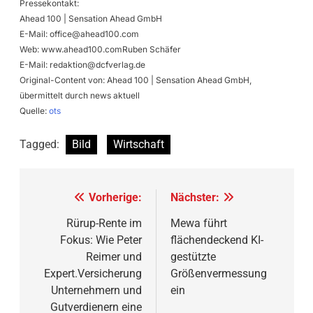
Pressekontakt:
Ahead 100 | Sensation Ahead GmbH
E-Mail:
office@ahead100.com
Web: www.ahead100.comRuben Schäfer
E-Mail:
redaktion@dcfverlag.de
Original-Content von: Ahead 100 | Sensation Ahead GmbH,
übermittelt durch news aktuell
Quelle:
ots
Tagged:
Bild
Wirtschaft
Beitragsnavigation
Vorherige:
Nächster:
Rürup-Rente im
Mewa führt
Fokus: Wie Peter
flächendeckend KI-
Reimer und
gestützte
Expert.Versicherung
Größenvermessung
Unternehmern und
ein
Gutverdienern eine