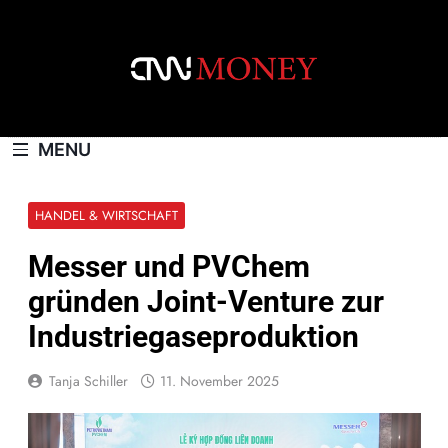
Skip
to
content
CNNMONEY.CH
MENU
HANDEL & WIRTSCHAFT
Messer und PVChem
gründen Joint-Venture zur
Industriegaseproduktion
Tanja Schiller
11. November 2025