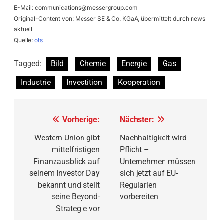
E-Mail:
communications@messergroup.com
Original-Content von: Messer SE & Co. KGaA, übermittelt durch news
aktuell
Quelle:
ots
Tagged:
Bild
Chemie
Energie
Gas
Industrie
Investition
Kooperation
Beitragsnavigation
Vorherige:
Nächster:
Western Union gibt
Nachhaltigkeit wird
mittelfristigen
Pflicht –
Finanzausblick auf
Unternehmen müssen
seinem Investor Day
sich jetzt auf EU-
bekannt und stellt
Regularien
seine Beyond-
vorbereiten
Strategie vor