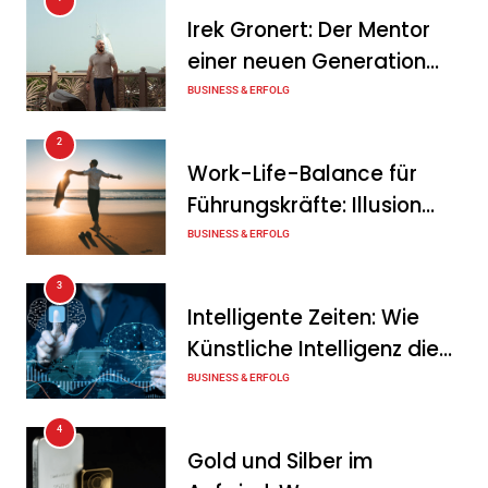
Warum ein
Irek Gronert: Der Mentor
Mitarbeitergespräch pro
einer neuen Generation
Jahr nichts verändert – und
von Unternehmern
BUSINESS & ERFOLG
was stattdessen
Verbindlichkeit schafft
2
Work-Life-Balance für
Tanja Schiller
7. August 2026
Führungskräfte: Illusion
Wenn jede Minute zählt: Wie
oder echte Chance?
BUSINESS & ERFOLG
Onboard-Kurier-Spezialist
3
OBC ONE die internationale
Intelligente Zeiten: Wie
Notfalllogistik neu denkt
Künstliche Intelligenz die
Tanja Schiller
6. August 2026
Geschäftswelt verändert
BUSINESS & ERFOLG
4
Gold und Silber im