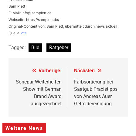
Sam Plett
E-Mail:
info@samplett.de
Webseite: https://samplett.de/
Original-Content von: Sam Plett, übermittelt durch news aktuell
Quelle:
ots
Tagged:
Bild
Ratgeber
Beitragsnavigation
Vorherige:
Nächster:
Sonepar-Weiterhelfer-
Farbsortierung bei
Show mit German
Saatgut: Praxistipps
Brand Award
von Andreas Auer
ausgezeichnet
Getreidereinigung
Weitere News