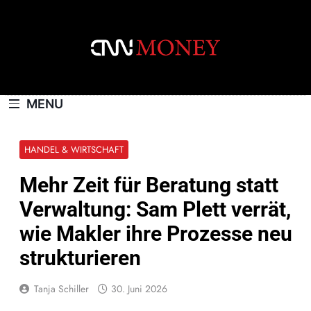
Skip
to
content
CNNMONEY.CH
MENU
HANDEL & WIRTSCHAFT
Mehr Zeit für Beratung statt
Verwaltung: Sam Plett verrät,
wie Makler ihre Prozesse neu
strukturieren
Tanja Schiller
30. Juni 2026