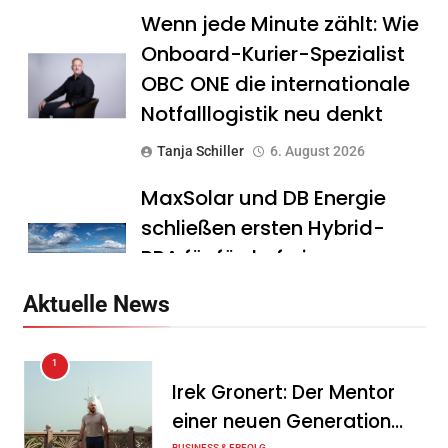
Wenn jede Minute zählt: Wie
Onboard-Kurier-Spezialist
OBC ONE die internationale
Notfalllogistik neu denkt
Tanja Schiller
6. August 2026
MaxSolar und DB Energie
schließen ersten Hybrid-
PPA für förderfreie
Anlagenkombination
Aktuelle News
Tanja Schiller
6. August 2026
1
KSB mit starkem
Irek Gronert: Der Mentor
Geschäftsverlauf im
einer neuen Generation
zweiten Quartal
BUSINESS & ERFOLG