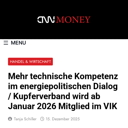
Skip
to
content
CNNMONEY.CH
MENU
HANDEL & WIRTSCHAFT
Mehr technische Kompetenz
im energiepolitischen Dialog
/ Kupferverband wird ab
Januar 2026 Mitglied im VIK
Tanja Schiller
15. Dezember 2025