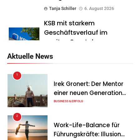
Tanja Schiller
6. August 2026
KSB mit starkem
Geschäftsverlauf im
zweiten Quartal
Tanja Schiller
6. August 2026
Aktuelle News
Intersolar-Trend 2026:
1
Warum Batteriespeicher
Irek Gronert: Der Mentor
zum wichtigsten Baustein
einer neuen Generation
der Energiewende werden
von Unternehmern
BUSINESS & ERFOLG
Tanja Schiller
6. August 2026
2
Ohne Daten keine
Work-Life-Balance für
Verteidigungsfähigkeit:
Führungskräfte: Illusion