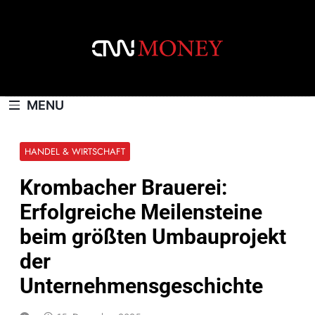
Skip
to
content
CNNMONEY.CH
MENU
HANDEL & WIRTSCHAFT
Krombacher Brauerei:
Erfolgreiche Meilensteine
beim größten Umbauprojekt
der
Unternehmensgeschichte