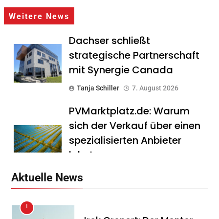
Weitere News
Dachser schließt
strategische Partnerschaft
mit Synergie Canada
Tanja Schiller
7. August 2026
PVMarktplatz.de: Warum
sich der Verkauf über einen
spezialisierten Anbieter
lohnt
Tanja Schiller
7. August 2026
Aktuelle News
HS Führungscoaching:
1
Warum ein