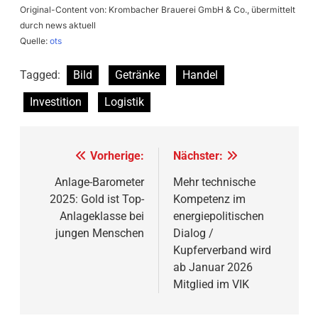
Original-Content von: Krombacher Brauerei GmbH & Co., übermittelt
durch news aktuell
Quelle:
ots
Tagged:
Bild
Getränke
Handel
Investition
Logistik
Beitragsnavigation
Vorherige:
Nächster:
Anlage-Barometer
Mehr technische
2025: Gold ist Top-
Kompetenz im
Anlageklasse bei
energiepolitischen
jungen Menschen
Dialog /
Kupferverband wird
ab Januar 2026
Mitglied im VIK