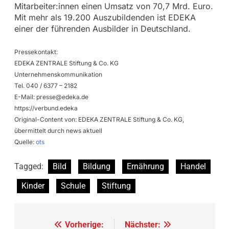
Mitarbeiter:innen einen Umsatz von 70,7 Mrd. Euro.
Mit mehr als 19.200 Auszubildenden ist EDEKA
einer der führenden Ausbilder in Deutschland.
Pressekontakt:
EDEKA ZENTRALE Stiftung & Co. KG
Unternehmenskommunikation
Tel. 040 / 6377 – 2182
E-Mail:
presse@edeka.de
https://verbund.edeka
Original-Content von: EDEKA ZENTRALE Stiftung & Co. KG,
übermittelt durch news aktuell
Quelle:
ots
Tagged:
Bild
Bildung
Ernährung
Handel
Kinder
Schule
Stiftung
Beitragsnavigation
Vorherige:
Nächster: