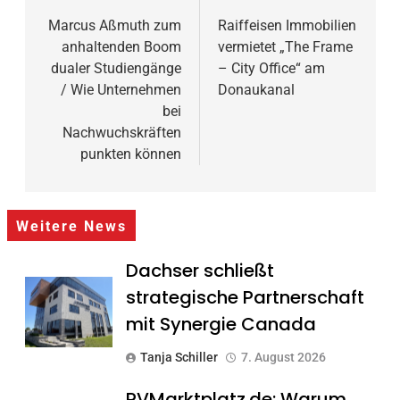
Marcus Aßmuth zum
Raiffeisen Immobilien
anhaltenden Boom
vermietet „The Frame
dualer Studiengänge
– City Office“ am
/ Wie Unternehmen
Donaukanal
bei
Nachwuchskräften
punkten können
Weitere News
Dachser schließt
strategische Partnerschaft
mit Synergie Canada
Tanja Schiller
7. August 2026
PVMarktplatz.de: Warum