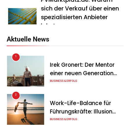
sich der Verkauf über einen
spezialisierten Anbieter
lohnt
Tanja Schiller
7. August 2026
Aktuelle News
HS Führungscoaching:
1
Warum ein
Irek Gronert: Der Mentor
Mitarbeitergespräch pro
einer neuen Generation
Jahr nichts verändert – und
von Unternehmern
BUSINESS & ERFOLG
was stattdessen
Verbindlichkeit schafft
2
Work-Life-Balance für
Tanja Schiller
7. August 2026
Führungskräfte: Illusion
Wenn jede Minute zählt: Wie
oder echte Chance?
BUSINESS & ERFOLG
Onboard-Kurier-Spezialist