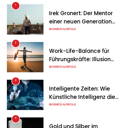
1
KSB mit starkem
Irek Gronert: Der Mentor
Geschäftsverlauf im
einer neuen Generation
zweiten Quartal
von Unternehmern
BUSINESS & ERFOLG
Tanja Schiller
6. August 2026
2
Intersolar-Trend 2026:
Work-Life-Balance für
Warum Batteriespeicher
Führungskräfte: Illusion
zum wichtigsten Baustein
oder echte Chance?
BUSINESS & ERFOLG
der Energiewende werden
3
Tanja Schiller
6. August 2026
Intelligente Zeiten: Wie
Künstliche Intelligenz die
Geschäftswelt verändert
BUSINESS & ERFOLG
4
Gold und Silber im