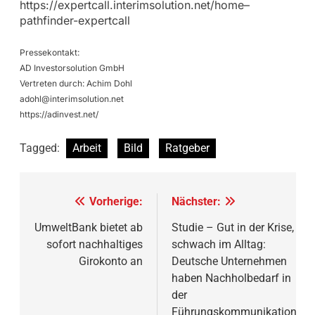
https://expertcall.interimsolution.net/home–
pathfinder-expertcall
Pressekontakt:
AD Investorsolution GmbH
Vertreten durch: Achim Dohl
adohl@interimsolution.net
https://adinvest.net/
Tagged:
Arbeit
Bild
Ratgeber
Beitragsnavigation
Vorherige:
Nächster:
UmweltBank bietet ab
Studie – Gut in der Krise,
sofort nachhaltiges
schwach im Alltag:
Girokonto an
Deutsche Unternehmen
haben Nachholbedarf in
der
Führungskommunikation