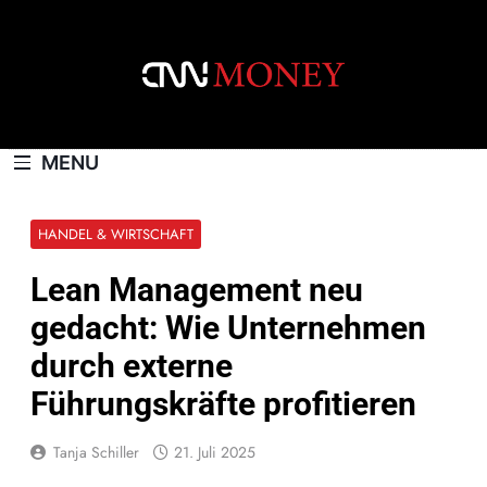
Skip
to
content
CNNMONEY.CH
MENU
HANDEL & WIRTSCHAFT
Lean Management neu
gedacht: Wie Unternehmen
durch externe
Führungskräfte profitieren
Tanja Schiller
21. Juli 2025