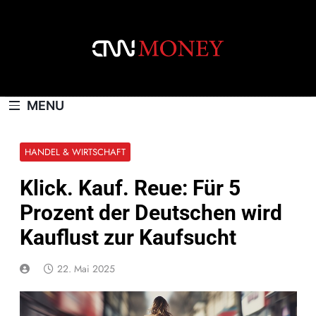
Skip
to
content
CNNMONEY.CH
MENU
HANDEL & WIRTSCHAFT
Klick. Kauf. Reue: Für 5
Prozent der Deutschen wird
Kauflust zur Kaufsucht
22. Mai 2025