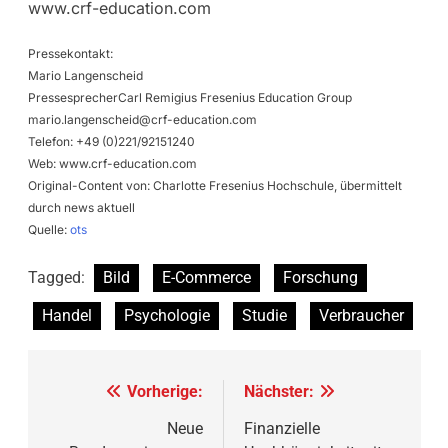
www.crf-education.com
Pressekontakt:
Mario Langenscheid
PressesprecherCarl Remigius Fresenius Education Group
mario.langenscheid@crf-education.com
Telefon: +49 (0)221/92151240
Web: www.crf-education.com
Original-Content von: Charlotte Fresenius Hochschule, übermittelt
durch news aktuell
Quelle:
ots
Tagged:
Bild
E-Commerce
Forschung
Handel
Psychologie
Studie
Verbraucher
Beitragsnavigation
Vorherige:
Nächster:
Neue
Finanzielle