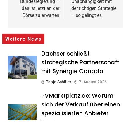
Bundesregierung –
Unabhängigkeit mit
das ist jetzt an der
der richtigen Strategie
Börse zu erwarten
– so gelingt es
Weitere News
Dachser schließt
strategische Partnerschaft
mit Synergie Canada
Tanja Schiller
7. August 2026
PVMarktplatz.de: Warum
sich der Verkauf über einen
spezialisierten Anbieter
lohnt